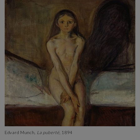
Edvard Munch,
La puberté
, 1894