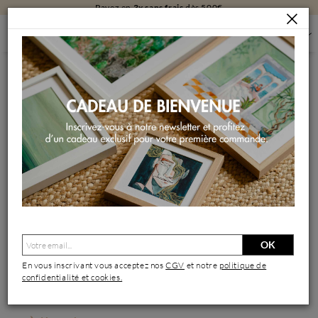
Livraison
gratuite
en galerie
Aucune offre en cours pour cette
catégorie.
Retourner à la page d'accueil
ARTISTES
Best-sellers
OK
Nouveaux artistes
En vous inscrivant vous acceptez nos
CGV
et notre
politique de
Artistes émergents
confidentialité et cookies.
PEINTURES