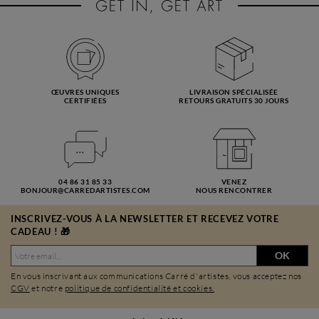
ŒUVRES UNIQUES
LIVRAISON SPÉCIALISÉE
CERTIFIÉES
RETOURS GRATUITS 30 JOURS
04 86 31 85 33
VENEZ
BONJOUR@CARREDARTISTES.COM
NOUS RENCONTRER
INSCRIVEZ-VOUS À LA NEWSLETTER ET RECEVEZ VOTRE
CADEAU ! 🎁
OK
En vous inscrivant aux communications Carré d'artistes, vous acceptez nos
CGV
et notre
politique de confidentialité et cookies.