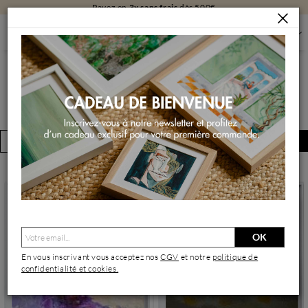
Payez en
3x sans frais
dès 500€
NATURE BY MARIKA
NATURE BY MARIKA
FILTRER
Créer une alerte
(2 œuvres)
OK
En vous inscrivant vous acceptez nos
CGV
et notre
politique de
confidentialité et cookies.