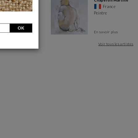
Carrillo Cindy
Chaperon Martine
France
États-Unis
Peintre
d’Amérique
OK
En savoir plus
En savoir plus
Voir tous les artistes