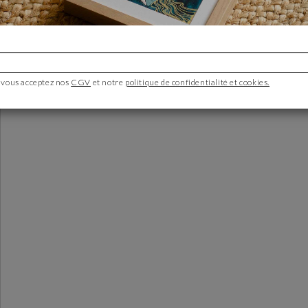
Bond Tetiana
Ukraine
Peintre
En savoir plus
 vous acceptez nos
CGV
et notre
politique de confidentialité et cookies.