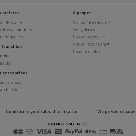
es artistes
A propos
on My Carré
Qui sommes-nous ?
votre candidature
Les galeries
ns fréquentes
Nos engagements
Nos curateurs d'art
r franchisé
Nous rejoindre
r plus
ntacter
es entreprises
 entreprises
 architectes
Conditions générales d'utilisation
Vie privée et cook
PAIEMENTS SÉCURISÉS