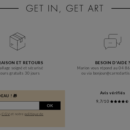
RAISON ET RETOURS
BESOIN D'AIDE 
llage soigné et sécurisé
Marion vous répond au 04 8
tours gratuits 30 jours
ou via bonjour@carredarti
Avis vérifiés
EAU ! 🎁
9,7/10
OK
s
CGV
et notre
politique de