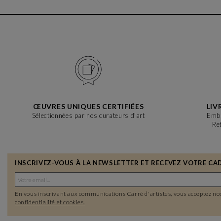
ŒUVRES UNIQUES CERTIFIÉES
LIV
Sélectionnées par nos curateurs d’art
Emba
Re
INSCRIVEZ-VOUS À LA NEWSLETTER ET RECEVEZ VOTRE CAD
En vous inscrivant aux communications Carré d'artistes, vous acceptez no
confidentialité et cookies.