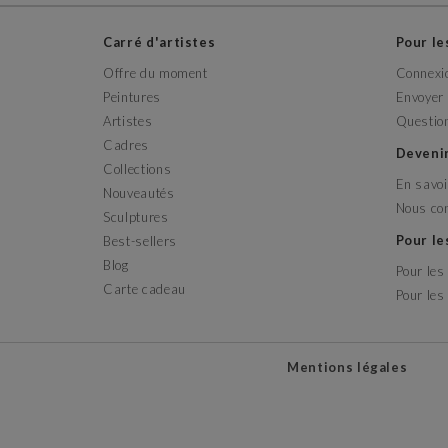
Carré d'artistes
Pour l
Offre du moment
Connexi
Peintures
Envoyer 
Artistes
Questio
Cadres
Deveni
Collections
En savoi
Nouveautés
Nous co
Sculptures
Pour l
Best-sellers
Blog
Pour les
Carte cadeau
Pour les
Mentions légales