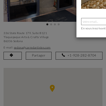
En vous inscrivant
336 State Route 179, Suite B121
Tlaquepaque Arts & Crafts Village
86336 Sedona
E-mail:
sedona@carredartistes.com
Partager
+1-928-282-8704