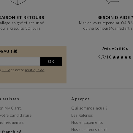
RAISON ET RETOURS
BESOIN D'AIDE 
llage soigné et sécurisé
Marion vous répond au 04 8
tours gratuits 30 jours
ou via bonjour@carredarti
Avis vérifiés
EAU ! 🎁
9,7/10
OK
s
CGV
et notre
politique de
es artistes
A propos
on My Carré
Qui sommes-nous ?
votre candidature
Les galeries
ns fréquentes
Nos engagements
Nos curateurs d'art
r franchisé