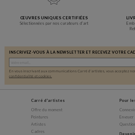
ŒUVRES UNIQUES CERTIFIÉES
LIV
Sélectionnées par nos curateurs d’art
Emba
Re
INSCRIVEZ-VOUS À LA NEWSLETTER ET RECEVEZ VOTRE CAD
En vous inscrivant aux communications Carré d'artistes, vous acceptez no
confidentialité et cookies.
Carré d'artistes
Pour l
Offre du moment
Connexi
Peintures
Envoyer 
Artistes
Questio
Cadres
Deveni