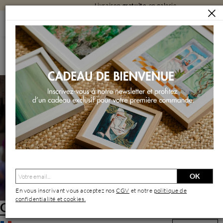
Livraison
gratuite
en galerie
ARTISTES
GINESTOUX CLAIRE
Ginestoux Claire | Artiste Contemporain : Oeuvres & Biographie
OK
En vous inscrivant vous acceptez nos
CGV
et notre
politique de
confidentialité et cookies.
Ginestoux Claire