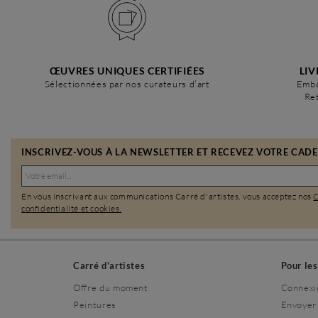
ŒUVRES UNIQUES CERTIFIÉES
LIV
Sélectionnées par nos curateurs d’art
Emba
Ret
INSCRIVEZ-VOUS À LA NEWSLETTER ET RECEVEZ VOTRE CADEA
En vous inscrivant aux communications Carré d'artistes, vous acceptez nos
confidentialité et cookies.
Carré d'artistes
Pour le
Offre du moment
Connexi
Peintures
Envoyer