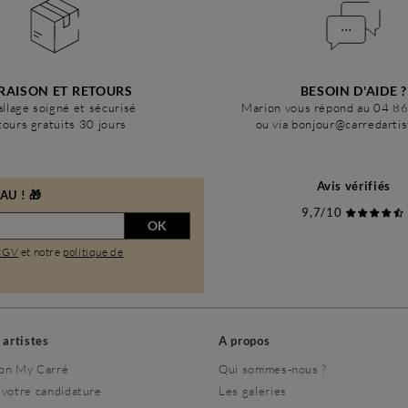
RAISON ET RETOURS
BESOIN D'AIDE ?
llage soigné et sécurisé
Marion vous répond au 04 8
ours gratuits 30 jours
ou via bonjour@carredarti
Avis vérifiés
U ! 🎁
9,7/10
OK
CGV
et notre
politique de
s artistes
A propos
on My Carré
Qui sommes-nous ?
 votre candidature
Les galeries