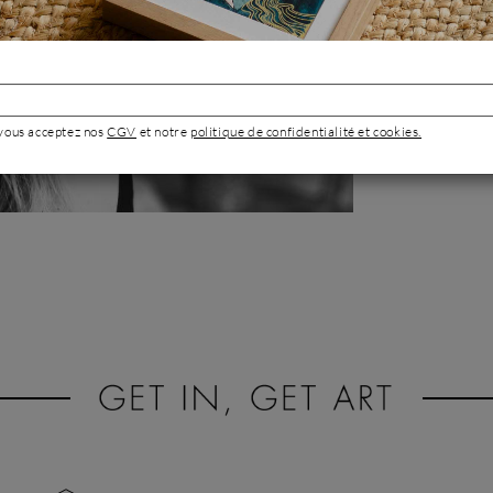
projet dans une g
désir de liberté.
petite agence de
artiste à plein te
Portrait de 
 vous acceptez nos
CGV
et notre
politique de confidentialité et cookies.