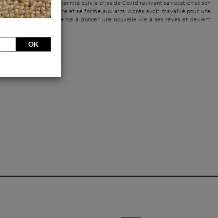
rande entreprise, la maternité puis la crise de Covid ravivent sa vocation et son
 Elle revient à la peinture et se forme aux arts. Après avoir travaillé pour une
 graphisme, elle commence à donner une nouvelle vie à ses rêves et devient
mps.
OK
l'artiste