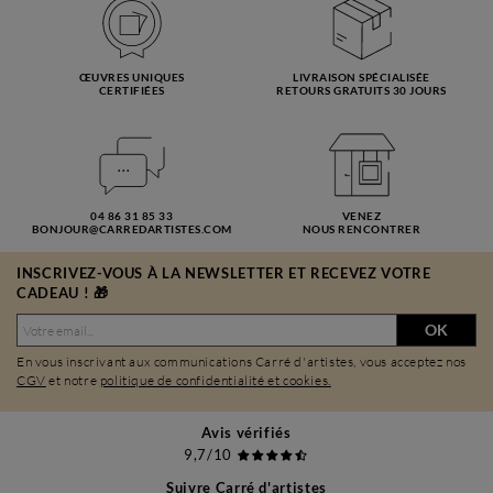
ŒUVRES UNIQUES
LIVRAISON SPÉCIALISÉE
CERTIFIÉES
RETOURS GRATUITS 30 JOURS
04 86 31 85 33
VENEZ
BONJOUR@CARREDARTISTES.COM
NOUS RENCONTRER
INSCRIVEZ-VOUS À LA NEWSLETTER ET RECEVEZ VOTRE
CADEAU ! 🎁
OK
En vous inscrivant aux communications Carré d'artistes, vous acceptez nos
CGV
et notre
politique de confidentialité et cookies.
Avis vérifiés
9,7/10
Suivre Carré d'artistes