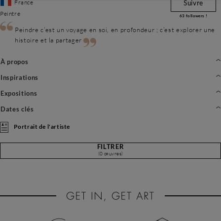
France
Suivre
Peintre
63
followers !
Peindre c’est un voyage en soi, en profondeur ; c’est explorer une
histoire et la partager
À propos
Inspirations
Expositions
Dates clés
Portrait de l'artiste
FILTRER
(0 œuvres)