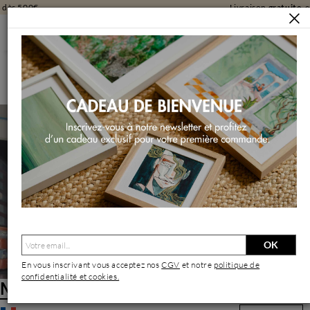
Livraison
gratuite
en galerie
ARTISTES
MARTIN LAURENT
Martin Laurent | Artiste Contemporain : Oeuvres & Biographie
OK
En vous inscrivant vous acceptez nos
CGV
et notre
politique de
confidentialité et cookies.
Martin Laurent