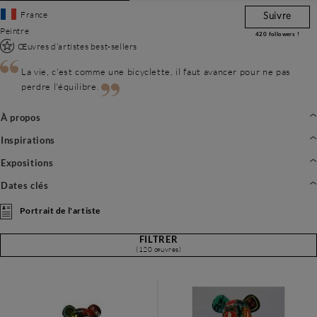
France
Suivre
Peintre
420
followers !
Œuvres d’artistes best-sellers
La vie, c'est comme une bicyclette, il faut avancer pour ne pas
perdre l'équilibre.
À propos
Inspirations
Expositions
Dates clés
Portrait de l'artiste
FILTRER
(120 œuvres)