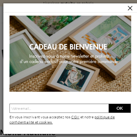
Livraison
gratuite
en galerie
ARTISTES
MOLLA NATHALIE
Molla Nathalie | Artiste Contemporain : Oeuvres & Biographie
OK
En vous inscrivant vous acceptez nos
CGV
et notre
politique de
confidentialité et cookies.
Molla Nathalie