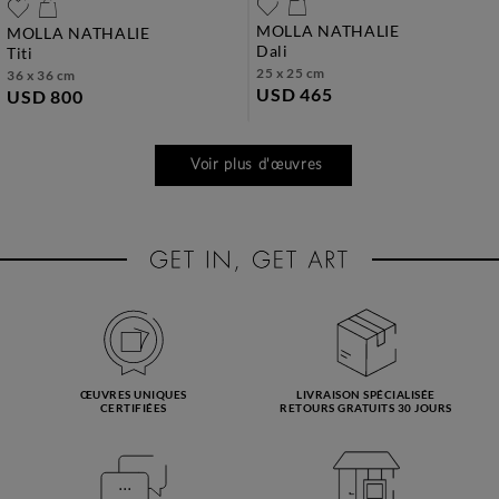
MOLLA NATHALIE
MOLLA NATHALIE
dali
titi
25 x 25 cm
36 x 36 cm
USD 465
USD 800
Voir plus d'œuvres
ŒUVRES UNIQUES
LIVRAISON SPÉCIALISÉE
CERTIFIÉES
RETOURS GRATUITS 30 JOURS