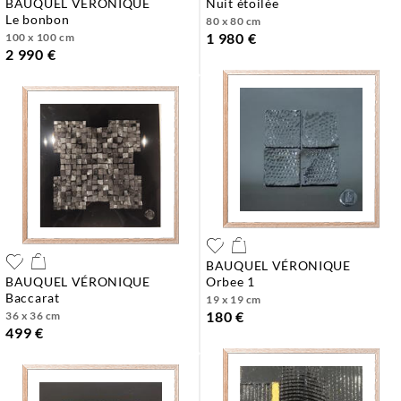
BAUQUEL VÉRONIQUE
nuit étoilée
le bonbon
80 x 80 cm
1 980 €
100 x 100 cm
2 990 €
BAUQUEL VÉRONIQUE
BAUQUEL VÉRONIQUE
orbee 1
baccarat
19 x 19 cm
180 €
36 x 36 cm
499 €