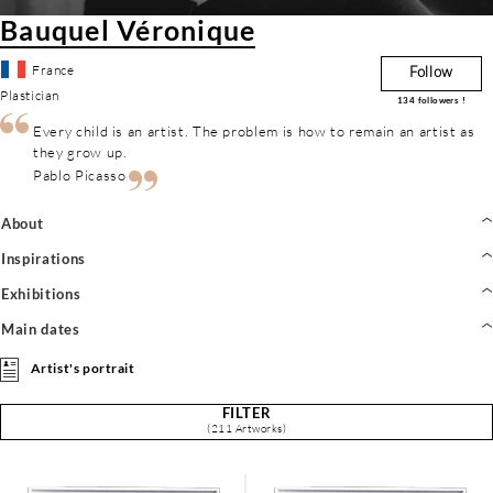
Bauquel Véronique
France
Follow
Plastician
134
followers !
Every child is an artist. The problem is how to remain an artist as
they grow up.
Pablo Picasso
About
Inspirations
Exhibitions
Main dates
Artist's portrait
FILTER
(211 Artworks)