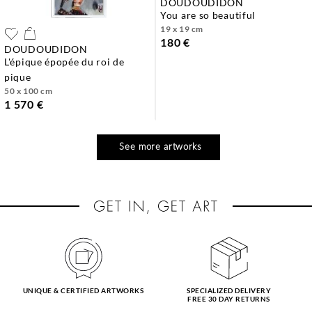
DOUDOUDIDON
you are so beautiful
19 x 19 cm
180 €
DOUDOUDIDON
l'épique épopée du roi de
pique
50 x 100 cm
1 570 €
See more artworks
UNIQUE & CERTIFIED ARTWORKS
SPECIALIZED DELIVERY
FREE 30 DAY RETURNS