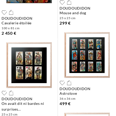
DOUDOUDIDON
mouse and dog
DOUDOUDIDON
25 x 25 cm
299 €
cavalerie étoilée
100 x 81 cm
2 450 €
DOUDOUDIDON
astrolove
DOUDOUDIDON
36 x 36 cm
499 €
on avait dit ni bardes ni
surprises...
25 x 25 cm