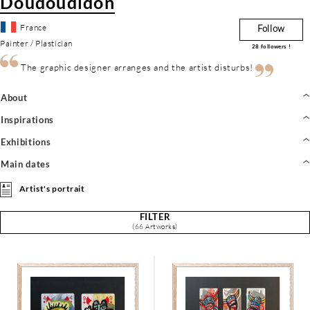
Doudoudidon
France
Follow
Painter / Plastician
28
followers !
The graphic designer arranges and the artist disturbs!
About
Inspirations
Exhibitions
Main dates
Artist's portrait
FILTER
(66 Artworks)