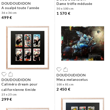
DOUDOUDIDON
dame trèfle médusée
a oualpé toute l'année
50 x 100 cm
36 x 36 cm
1 570 €
499 €
DOUDOUDIDON
meca melanocetus
DOUDOUDIDON
caliméro dream pour
100 x 81 cm
2 450 €
californienne timide
25 x 25 cm
299 €