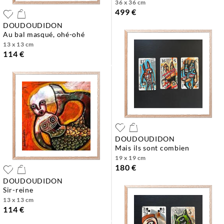
36 x 36 cm
499 €
DOUDOUDIDON
au bal masqué, ohé-ohé
13 x 13 cm
114 €
DOUDOUDIDON
mais ils sont combien
19 x 19 cm
180 €
DOUDOUDIDON
sir-reine
13 x 13 cm
114 €