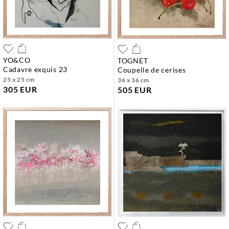
YO&CO
TOGNET
cadavre exquis 23
coupelle de cerises
25 x 25 cm
36 x 36 cm
305 EUR
505 EUR