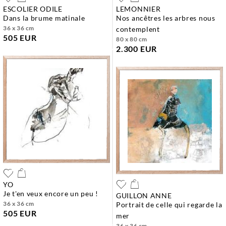
ESCOLIER ODILE
LEMONNIER
dans la brume matinale
nos ancêtres les arbres nous
36 x 36 cm
contemplent
505 EUR
80 x 80 cm
2.300 EUR
YO
je t'en veux encore un peu !
GUILLON ANNE
36 x 36 cm
portrait de celle qui regarde la
505 EUR
mer
36 x 36 cm