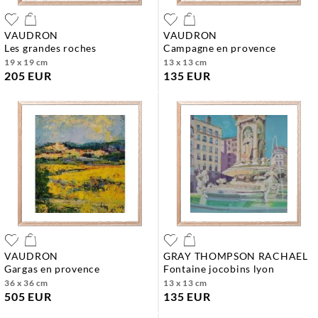
VAUDRON
VAUDRON
les grandes roches
campagne en provence
19 x 19 cm
13 x 13 cm
205 EUR
135 EUR
VAUDRON
GRAY THOMPSON RACHAEL
gargas en provence
fontaine jocobins lyon
36 x 36 cm
13 x 13 cm
505 EUR
135 EUR