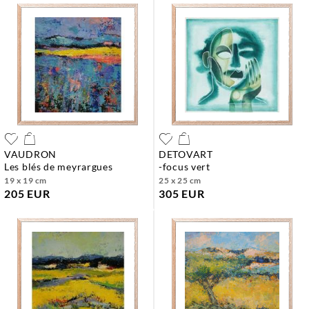
VAUDRON
DETOVART
les blés de meyrargues
-focus vert
19 x 19 cm
25 x 25 cm
205 EUR
305 EUR