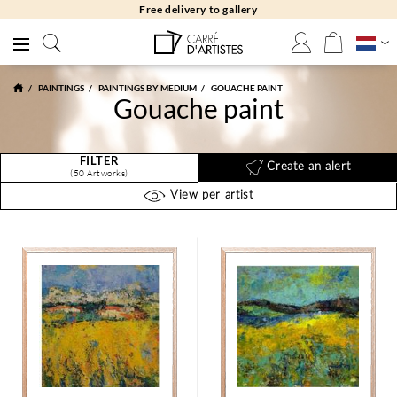
Free returns 30 days
PAINTINGS
PAINTINGS BY MEDIUM
GOUACHE PAINT
Gouache paint
FILTER
Create an alert
(50 Artworks)
View per artist