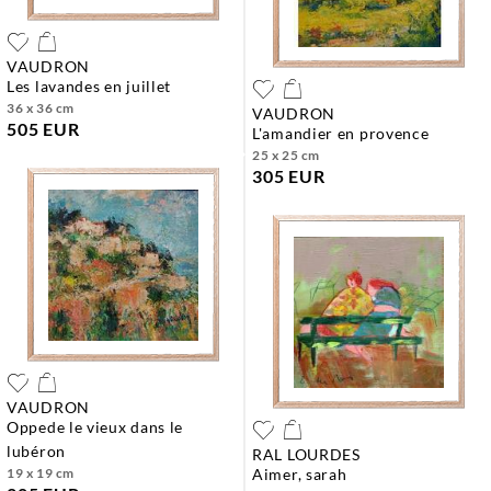
VAUDRON
les lavandes en juillet
36 x 36 cm
VAUDRON
505 EUR
l'amandier en provence
25 x 25 cm
305 EUR
VAUDRON
oppede le vieux dans le
lubéron
RAL LOURDES
19 x 19 cm
aimer, sarah