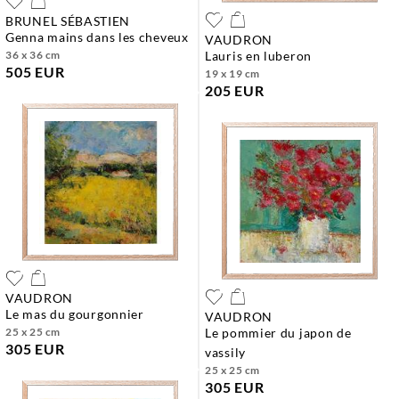
BRUNEL SÉBASTIEN
genna mains dans les cheveux
VAUDRON
36 x 36 cm
lauris en luberon
505 EUR
19 x 19 cm
205 EUR
VAUDRON
le mas du gourgonnier
VAUDRON
25 x 25 cm
le pommier du japon de
305 EUR
vassily
25 x 25 cm
305 EUR