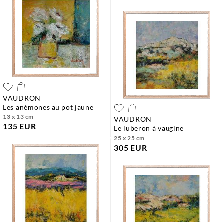
VAUDRON
les anémones au pot jaune
13 x 13 cm
VAUDRON
135 EUR
le luberon à vaugine
25 x 25 cm
305 EUR