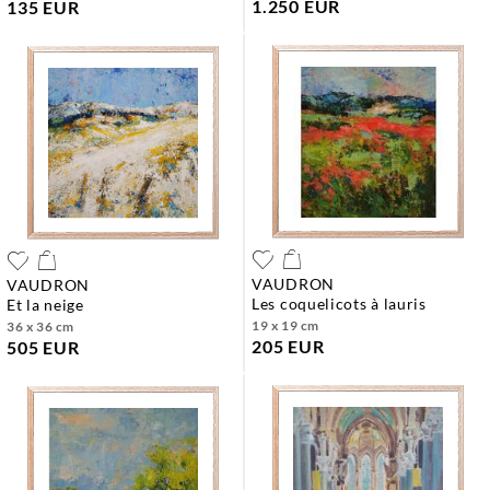
1.250 EUR
135 EUR
VAUDRON
VAUDRON
les coquelicots à lauris
et la neige
19 x 19 cm
36 x 36 cm
205 EUR
505 EUR