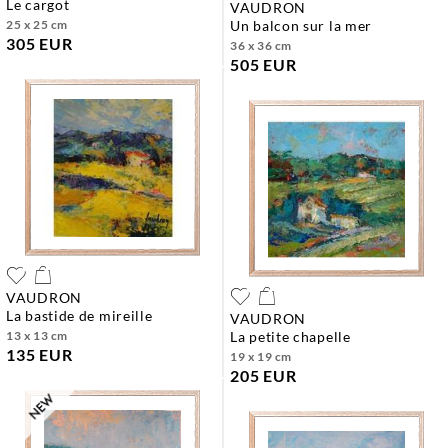
le cargot
VAUDRON
25 x 25 cm
un balcon sur la mer
305 EUR
36 x 36 cm
505 EUR
VAUDRON
la bastide de mireille
VAUDRON
13 x 13 cm
la petite chapelle
135 EUR
19 x 19 cm
205 EUR