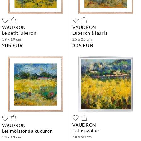
VAUDRON
VAUDRON
le petit luberon
luberon à lauris
19 x 19 cm
25 x 25 cm
205 EUR
305 EUR
VAUDRON
VAUDRON
folle avoine
les moissons à cucuron
50 x 50 cm
13 x 13 cm