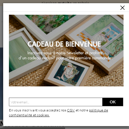
Livraison
gratuite
en galerie
ARTISTES
MORALES GÉRALDINE
Morales Géraldine | Artiste Contemporain : Oeuvres &
Biographie
OK
En vous inscrivant vous acceptez nos
CGV
et notre
politique de
confidentialité et cookies.
Morales Géraldine