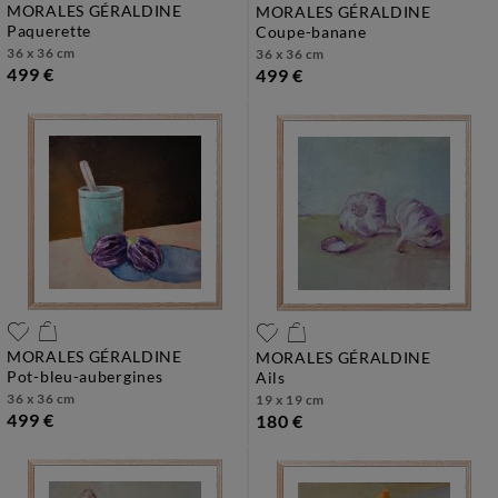
MORALES GÉRALDINE
MORALES GÉRALDINE
paquerette
coupe-banane
36 x 36 cm
36 x 36 cm
499 €
499 €
MORALES GÉRALDINE
MORALES GÉRALDINE
pot-bleu-aubergines
ails
36 x 36 cm
19 x 19 cm
499 €
180 €