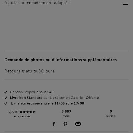
Ajouter un encadrement adapté :
Sans cadre
Simplicité mat
Simplicité mat
Si
+ 60 €
+ 60 €
Demande de photos ou d'informations supplémentaires
Retours gratuits 30 jours
En stock, expédié sous 24H
Livraison Standard
par Livraison en Galerie :
Offerte
.
Livraison estimée entre le
11/08
et le
17/08
3 887
0
9,7/10
vues
favoris
Avis vérifiés