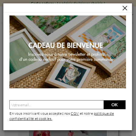
Carte cadeau
: Le plaisir de laisser choisir !
PEINTURES
PEINTURES PAR FORMAT
PEINTURES PETIT FORMAT
POTIRON
Peinture Potiron par Morales Géraldine | Tableau Figuratif
Natures mortes Huile Acrylique
OK
En vous inscrivant vous acceptez nos
CGV
et notre
politique de
confidentialité et cookies.