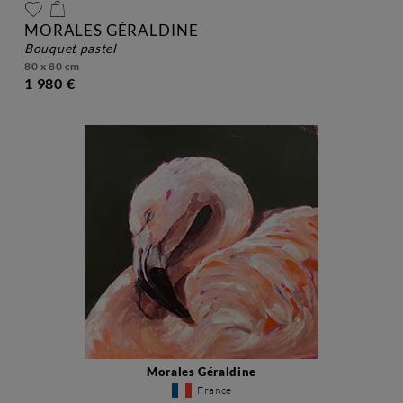
MORALES GÉRALDINE
bouquet pastel
80 x 80 cm
1 980 €
Morales Géraldine
France