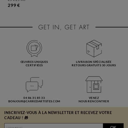
299 €
ŒUVRES UNIQUES
LIVRAISON SPÉCIALISÉE
CERTIFIÉES
RETOURS GRATUITS 30 JOURS
04 86 31 85 33
VENEZ
BONJOUR@CARREDARTISTES.COM
NOUS RENCONTRER
INSCRIVEZ-VOUS À LA NEWSLETTER ET RECEVEZ VOTRE
CADEAU ! 🎁
OK