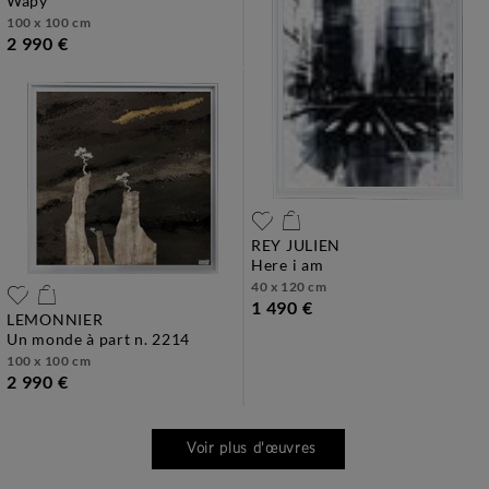
wapy
100 x 100 cm
2 990 €
REY JULIEN
here i am
40 x 120 cm
1 490 €
LEMONNIER
un monde à part n. 2214
100 x 100 cm
2 990 €
Voir plus d'œuvres