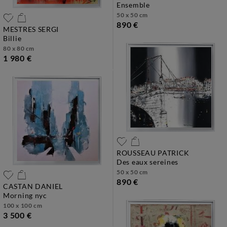
ensemble
50 x 50 cm
890 €
MESTRES SERGI
billie
80 x 80 cm
1 980 €
ROUSSEAU PATRICK
des eaux sereines
50 x 50 cm
890 €
CASTAN DANIEL
morning nyc
100 x 100 cm
3 500 €