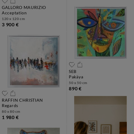
GALLORO MAURIZIO
acceptation
120 x 120 cm
3 900 €
SEB
pakäya
50 x 50 cm
890 €
RAFFIN CHRISTIAN
regards
80 x 80 cm
1 980 €