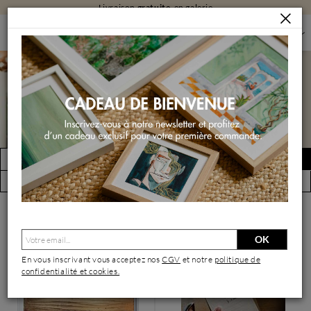
Livraison
gratuite
en galerie
PEINTURES
PEINTURES PAR FORMAT
PEINTURES GRAND FORMAT
Peintures grand format
FILTRER
Créer une alerte
(2621 œuvres)
Vue par artiste
OK
En vous inscrivant vous acceptez nos
CGV
et notre
politique de
confidentialité et cookies.