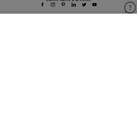
Carré d'artistes
Pour les artistes
Devenir franchisé
Pour les professionnels
À propos
Aide & Guides
Mentions légales
Conditions générales d'utilisation
Vie privée et cookies
Plan du site