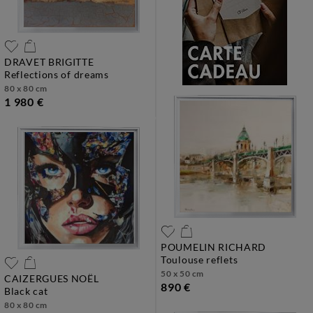
DRAVET BRIGITTE
reflections of dreams
80 x 80 cm
1 980 €
POUMELIN RICHARD
toulouse reflets
50 x 50 cm
CAIZERGUES NOËL
890 €
black cat
80 x 80 cm