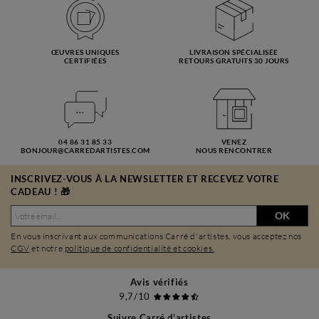
ŒUVRES UNIQUES
LIVRAISON SPÉCIALISÉE
CERTIFIÉES
RETOURS GRATUITS 30 JOURS
04 86 31 85 33
VENEZ
BONJOUR@CARREDARTISTES.COM
NOUS RENCONTRER
INSCRIVEZ-VOUS À LA NEWSLETTER ET RECEVEZ VOTRE
CADEAU ! 🎁
OK
En vous inscrivant aux communications Carré d'artistes, vous acceptez nos
CGV
et notre
politique de confidentialité et cookies.
Avis vérifiés
9,7/10
Suivre Carré d'artistes