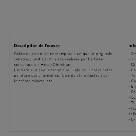
Description de l'œuvre
Inf
Cette oeuvre d'art contemporain unique et originale
-
St
"Abstraction #1378" a été réalisée par l'artiste
-
Th
contemporain Hévin Christian.
- D
L'artiste a utilisé la technique Huile pour créer cette
- C
peinture petit format sur bois de style Abstrait sur
-
Te
le thème minimaliste.
- C
- E
- Fo
- Su
- T
- N
sell
- Ex