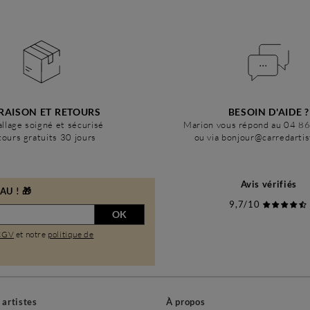
RAISON ET RETOURS
BESOIN D'AIDE ?
llage soigné et sécurisé
Marion vous répond au 04 8
ours gratuits 30 jours
ou via bonjour@carredarti
Avis vérifiés
U ! 🎁
9,7/10
OK
CGV
et notre
politique de
s artistes
À propos