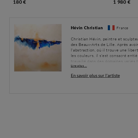
180 €
1 980 €
Hévin Christian
France
Christian Hévin, peintre et sculpte
des Beaux-Arts de Lille. Après avoir 
l'abstraction, où il trouve une libe
les couleurs, il s'est consacré enti
travaillé dans des domaines variés 
Lire plus ...
Chaque œuvre est une invitation à 
de ses grandes influences.
En savoir plus sur l'artiste