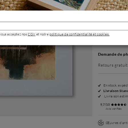
Sans cadre
499 €
 vous acceptez nos
CGV
et notre
politique de confidentialité et cookies.
Demande de pho
Retours gratuit
En stock, expé
Livraison Stan
Livraison esti
9,7/10
Avis vérifiés
Œuvres d’arti