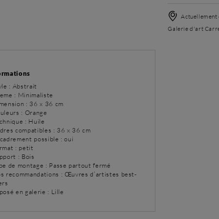
Actuellement 
Galerie d'art Carré
ormations
yle : Abstrait
eme : Minimaliste
imension : 36 x 36 cm
ouleurs : Orange
chnique : Huile
adres compatibles : 36 x 36 cm
ncadrement possible : oui
rmat : petit
pport : Bois
ype de montage : Passe partout fermé
os recommandations : Œuvres d’artistes best-
ers
posé en galerie : Lille