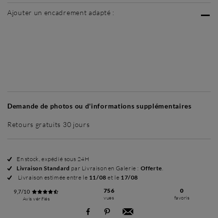
Ajouter un encadrement adapté :
Sans cadre
Simplicité mat
Simplicité mat
Si
+ 70 €
+ 70 €
Demande de photos ou d'informations supplémentaires
Retours gratuits 30 jours
En stock, expédié sous 24H
Livraison Standard
par Livraison en Galerie :
Offerte
.
Livraison estimée entre le
11/08
et le
17/08
756
0
9,7/10
vues
favoris
Avis vérifiés