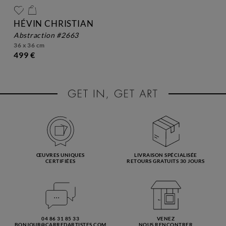
HÉVIN CHRISTIAN
abstraction #2663
36 x 36 cm
499 €
ŒUVRES UNIQUES
LIVRAISON SPÉCIALISÉE
CERTIFIÉES
RETOURS GRATUITS 30 JOURS
04 86 31 85 33
VENEZ
BONJOUR@CARREDARTISTES.COM
NOUS RENCONTRER