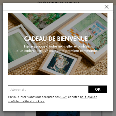
Carte cadeau
: Le plaisir de laisser choisir !
PEINTURES
PEINTURES PAR FORMAT
PEINTURES PETIT FORMAT
ABSTRACTION #2663
Peinture Abstraction #2663 par Hévin Christian | Tableau
Abstrait Minimaliste Huile Acrylique Pastel
OK
En vous inscrivant vous acceptez nos
CGV
et notre
politique de
confidentialité et cookies.