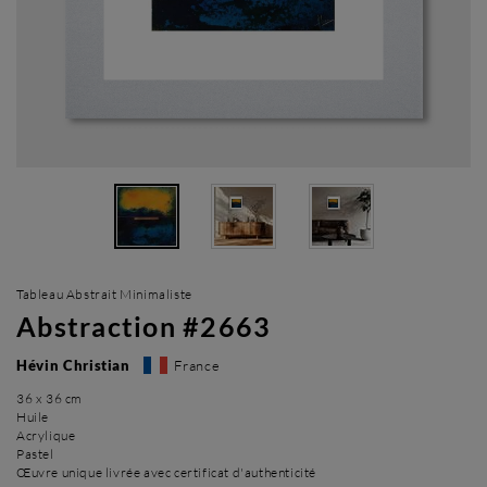
Tableau Abstrait Minimaliste
Abstraction #2663
Hévin Christian
France
36 x 36 cm
Huile
Acrylique
Pastel
Œuvre unique livrée avec certificat d'authenticité