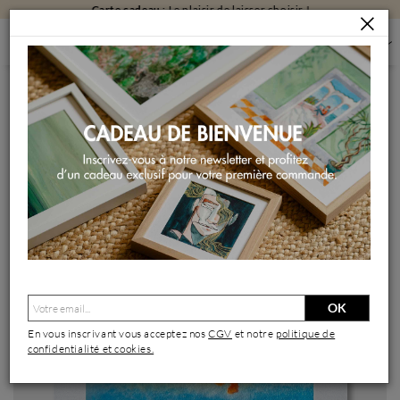
Carte cadeau
: Le plaisir de laisser choisir !
PEINTURES
PEINTURES PAR FORMAT
PEINTURES PETIT FORMAT
ABSTRACTION 3192
Peinture Abstraction 3192 par Hévin Christian | Tableau
Abstrait Minimaliste Métal Huile Acrylique
OK
En vous inscrivant vous acceptez nos
CGV
et notre
politique de
confidentialité et cookies.