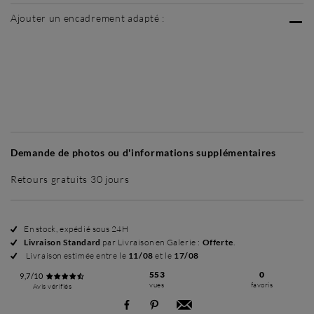
Ajouter un encadrement adapté :
Sans cadre
Simplicité mat
Simplicité mat
Si
+ 35 €
+ 35 €
Demande de photos ou d'informations supplémentaires
Retours gratuits 30 jours
En stock, expédié sous 24H
Livraison Standard
par Livraison en Galerie :
Offerte
.
Livraison estimée entre le
11/08
et le
17/08
553
0
9,7/10
vues
favoris
Avis vérifiés