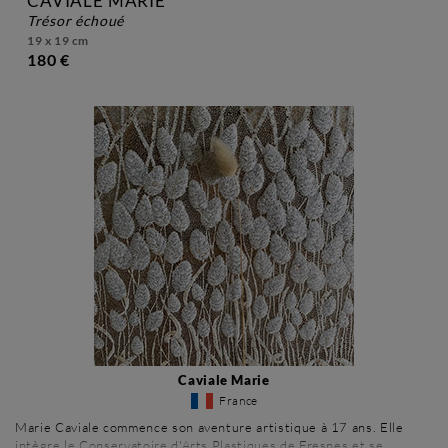
CAVIALE MARIE
trésor échoué
19 x 19 cm
180 €
Caviale Marie
France
Marie Caviale commence son aventure artistique à 17 ans. Elle
intègre le Conservatoire d'Arts Plastiques de Fresnes et se