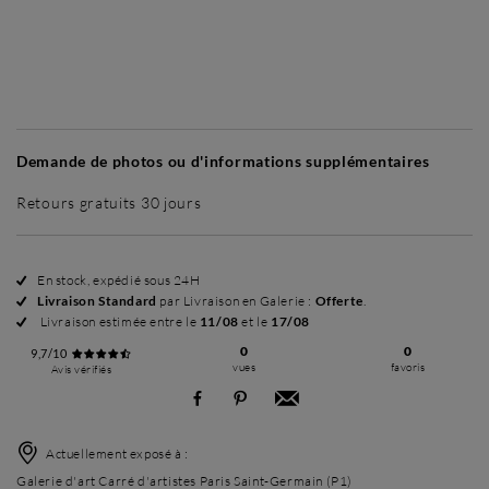
Sans cadre
Simplicité mat
Simplicité mat
Si
+ 35 €
+ 35 €
Demande de photos ou d'informations supplémentaires
Retours gratuits 30 jours
En stock, expédié sous 24H
Livraison Standard
par Livraison en Galerie :
Offerte
.
Livraison estimée entre le
11/08
et le
17/08
0
0
9,7/10
vues
favoris
Avis vérifiés
Actuellement exposé à :
Galerie d'art Carré d'artistes Paris Saint-Germain (P1)