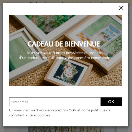
Carte cadeau
: Le plaisir de laisser choisir !
PEINTURES
PEINTURES PAR FORMAT
PEINTURES PETIT FORMAT
GLUTEN
Peinture Gluten par Caviale Marie | Tableau Abstrait
Minimaliste
OK
En vous inscrivant vous acceptez nos
CGV
et notre
politique de
confidentialité et cookies.