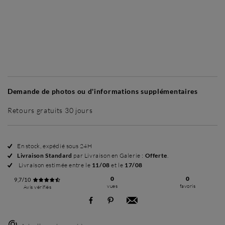
Sans cadre
Simplicité mat
Simplicité mat
Si
+ 70 €
+ 70 €
Demande de photos ou d'informations supplémentaires
Retours gratuits 30 jours
En stock, expédié sous 24H
Livraison Standard
par Livraison en Galerie :
Offerte
.
Livraison estimée entre le
11/08
et le
17/08
0
0
9,7/10
vues
favoris
Avis vérifiés