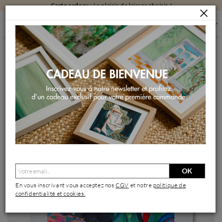
Carte cadeau
: Le plaisir de laisser choisir !
PEINTURES
PEINTURES PAR FORMAT
PEINTURES PETIT FORMAT
SALUT*
Peinture Salut* par Crown* | Tableau Abstrait Scènes de vie
Acrylique Pastel
OK
En vous inscrivant vous acceptez nos
CGV
et notre
politique de
confidentialité et cookies.