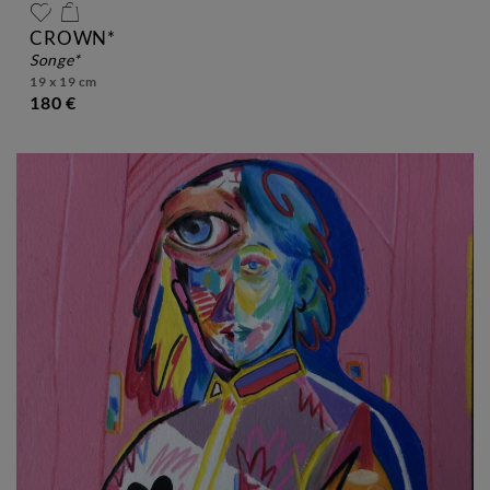
CROWN*
songe*
19 x 19 cm
180 €