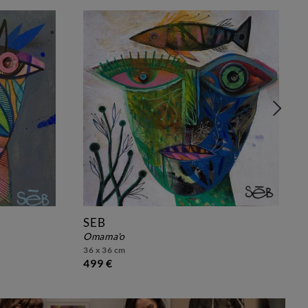
SEB
omama'o
36 x 36 cm
499 €