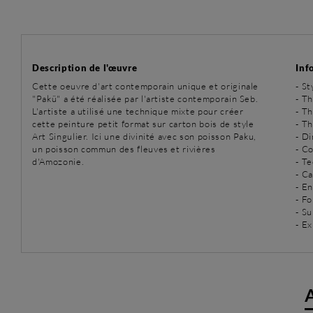
Description de l'œuvre
Inf
Cette oeuvre d'art contemporain unique et originale
-
St
"Pakü" a été réalisée par l'artiste contemporain Seb.
-
Th
L'artiste a utilisé une technique mixte pour créer
-
Th
cette peinture petit format sur carton bois de style
-
Th
Art Singulier. Ici une divinité avec son poisson Paku,
- D
un poisson commun des fleuves et rivières
- Co
d'Amozonie.
-
Te
- C
- E
- Fo
- Su
- Ex