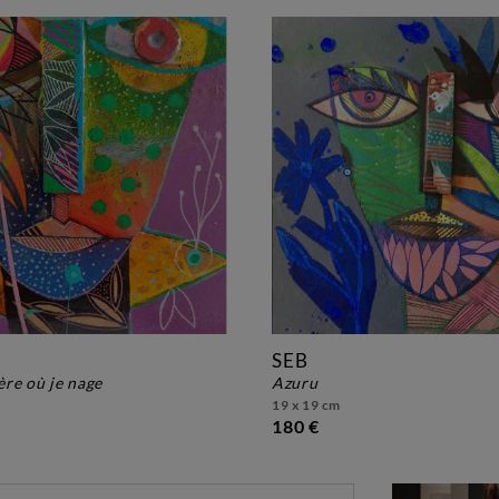
SEB
vière où je nage
azuru
19 x 19 cm
180 €