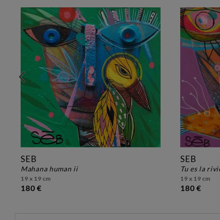
SEB
SEB
mahana human ii
tu es la ri
19 x 19 cm
19 x 19 cm
180 €
180 €