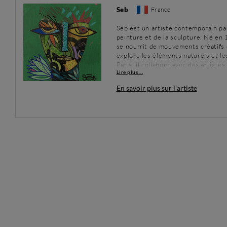
Seb
France
Seb est un artiste contemporain pas
peinture et de la sculpture. Né en 
se nourrit de mouvements créatifs co
explore les éléments naturels et les
Paris, il collabore avec des artist
Lire plus ...
diverses techniques et matériaux p
En savoir plus sur l'artiste