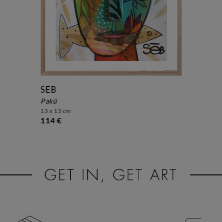
SEB
pakü
13 x 13 cm
114 €