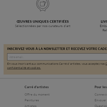
ŒUVRES UNIQUES CERTIFIÉES
LIV
Sélectionnées par nos curateurs d’art
Emba
Ret
INSCRIVEZ-VOUS À LA NEWSLETTER ET RECEVEZ VOTRE CADEA
En vous inscrivant aux communications Carré d'artistes, vous acceptez nos
confidentialité et cookies.
Carré d'artistes
Pour le
Offre du moment
Connexi
Peintures
Envoyer
Artistes
Questio