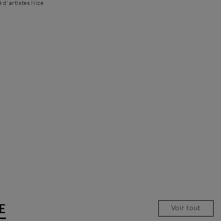
é d'artistes Nice
E
Voir tout