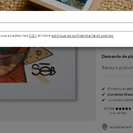
Sans cadre
114 €
 vous acceptez nos
CGV
et notre
politique de confidentialité et cookies.
Demande de pho
Retours gratuit
En stock, expé
Livraison Stan
Livraison esti
9,7/10
Avis vérifiés
Actuellement 