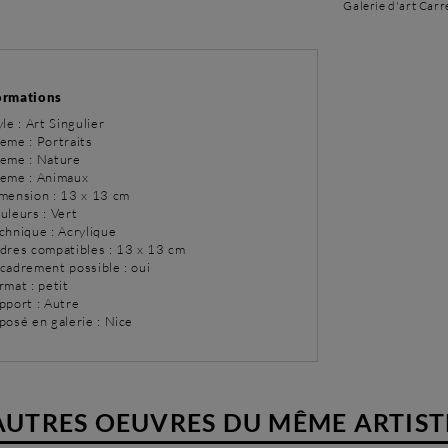
Galerie d'art Carr
ormations
yle : Art Singulier
eme : Portraits
eme : Nature
eme : Animaux
imension : 13 x 13 cm
uleurs : Vert
chnique : Acrylique
adres compatibles : 13 x 13 cm
ncadrement possible : oui
rmat : petit
pport : Autre
posé en galerie : Nice
AUTRES OEUVRES DU MÊME ARTIST