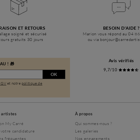
RAISON ET RETOURS
BESOIN D'AIDE ?
llage soigné et sécurisé
Marion vous répond au 04 8
ours gratuits 30 jours
ou via bonjour@carredarti
Avis vérifiés
U ! 🎁
9,7/10
OK
CGV
et notre
politique de
s artistes
À propos
on My Carré
Qui sommes-nous ?
 votre candidature
Les galeries
ns fréquentes
Nos engagements