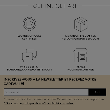
ŒUVRES UNIQUES
LIVRAISON SPÉCIALISÉE
CERTIFIÉES
RETOURS GRATUITS 30 JOURS
04 86 31 85 33
VENEZ
BONJOUR@CARREDARTISTES.COM
NOUS RENCONTRER
INSCRIVEZ-VOUS À LA NEWSLETTER ET RECEVEZ VOTRE
CADEAU ! 🎁
OK
En vous inscrivant aux communications Carré d'artistes, vous acceptez nos
CGV
et notre
politique de confidentialité et cookies.