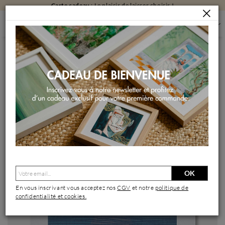
Carte cadeau
: Le plaisir de laisser choisir !
PEINTURES
PEINTURES PAR FORMAT
PEINTURES PETIT FORMAT
DOUCE TANGEANTE
Peinture Douce tangeante par Huon Coralie | Tableau Figuratif
Paysages Marine Nature Acrylique
OK
En vous inscrivant vous acceptez nos
CGV
et notre
politique de
confidentialité et cookies.