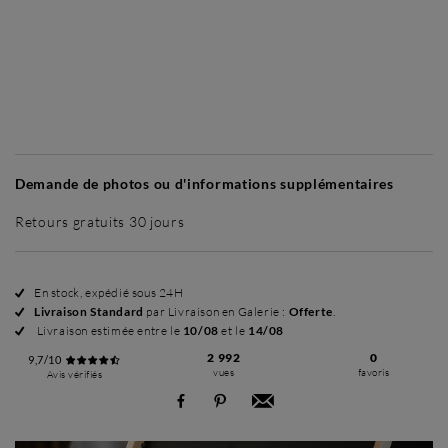
Sans cadre
Simplicité mat
Simplicité mat
Si
+ 35 €
+ 35 €
Demande de photos ou d'informations supplémentaires
Retours gratuits 30 jours
En stock, expédié sous 24H
Livraison Standard
par Livraison en Galerie :
Offerte
.
Livraison estimée entre le
10/08
et le
14/08
2 992
0
9,7/10
vues
favoris
Avis vérifiés