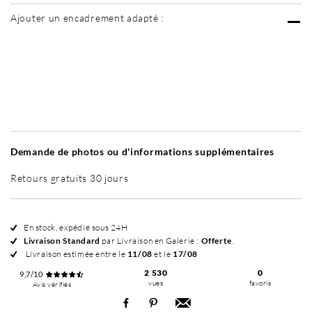
Ajouter un encadrement adapté :
Sans cadre
Simplicité mat
Simplicité mat
Si
+ 70 €
+ 70 €
Demande de photos ou d'informations supplémentaires
Retours gratuits 30 jours
En stock, expédié sous 24H
Livraison Standard
par Livraison en Galerie :
Offerte
.
Livraison estimée entre le
11/08
et le
17/08
2 530
0
9,7/10
vues
favoris
Avis vérifiés