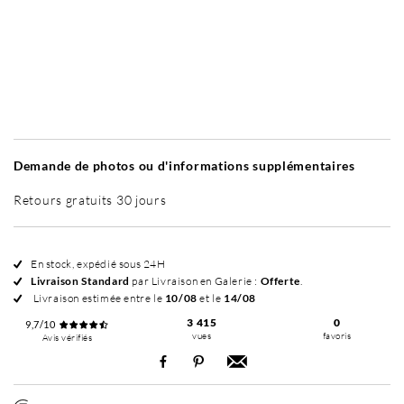
Sans cadre
Simplicité mat
Simplicité mat
Si
+ 35 €
+ 35 €
Demande de photos ou d'informations supplémentaires
Retours gratuits 30 jours
En stock, expédié sous 24H
Livraison Standard
par Livraison en Galerie :
Offerte
.
Livraison estimée entre le
10/08
et le
14/08
3 415
0
9,7/10
vues
favoris
Avis vérifiés