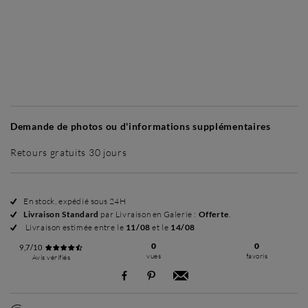
Sans cadre
Simplicité mat
Simplicité mat
Cont
+ 45 €
+ 50 €
Demande de photos ou d'informations supplémentaires
Retours gratuits 30 jours
En stock, expédié sous 24H
Livraison Standard
par Livraison en Galerie :
Offerte
.
Livraison estimée entre le
11/08
et le
14/08
0
0
9,7/10
vues
favoris
Avis vérifiés