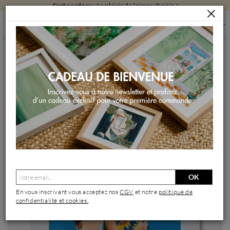
Carte cadeau
: Le plaisir de laisser choisir !
PEINTURES
PEINTURES PAR FORMAT
PEINTURES PETIT FORMAT
AVEC MAMAN
Peinture Avec Maman par Sie Evelyne | Tableau Figuratif
Scènes de vie Acrylique
OK
En vous inscrivant vous acceptez nos
CGV
et notre
politique de
confidentialité et cookies.