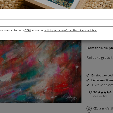
Sans cadre
1 980 €
 vous acceptez nos
CGV
et notre
politique de confidentialité et cookies.
Demande de pho
Retours gratuit
En stock, expé
Livraison Stan
Livraison esti
9,7/10
Avis vérifiés
Œuvres d’arti