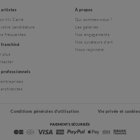
s artistes
À propos
on My Carré
Qui sommes-nous ?
 votre candidature
Les galeries
ns fréquentes
Nos engagements
Nos curateurs d'art
r franchisé
Nous rejoindre
r plus
ntacter
s professionnels
 entreprises
 architectes
Conditions générales d'utilisation
Vie privée et cookie
PAIEMENTS SÉCURISÉS