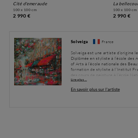
cité d'emeraude
la bellecou
100 x 100 cm
100 x 100 cm
2 990 €
2 990 €
Solveiga
France
Solveiga est une artiste d’origine 
Diplômée en styliste à l’école des 
of Arts à l’école nationale des Beau
formation de styliste à l’Institut F
des cours de peinture à l’école Nat
Lire plus ...
enchaînant par de nombreuses expos
elle réside. Solveiga, fidèle à son p
En savoir plus sur l'artiste
trouve beau et harmonieux. Bref, ce
challenge restant d’arriver à comm
récent pour ses œuvres est bien rée
nombreuses collections privées aus
Unis.