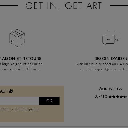
RAISON ET RETOURS
BESOIN D'AIDE ?
llage soigné et sécurisé
Marion vous répond au 04 8
ours gratuits 30 jours
ou via bonjour@carredarti
Avis vérifiés
U ! 🎁
9,7/10
OK
CGV
et notre
politique de