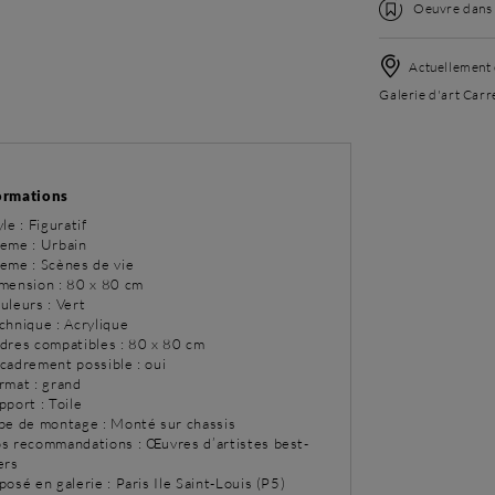
Oeuvre dans l
Actuellement 
Galerie d'art Carré
ormations
yle : Figuratif
eme : Urbain
eme : Scènes de vie
imension : 80 x 80 cm
uleurs : Vert
chnique : Acrylique
adres compatibles : 80 x 80 cm
ncadrement possible : oui
rmat : grand
pport : Toile
ype de montage : Monté sur chassis
os recommandations : Œuvres d’artistes best-
ers
posé en galerie : Paris Ile Saint-Louis (P5)