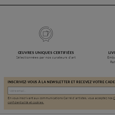
ŒUVRES UNIQUES CERTIFIÉES
LIV
Sélectionnées par nos curateurs d’art
Emba
Ret
INSCRIVEZ-VOUS À LA NEWSLETTER ET RECEVEZ VOTRE CADEA
En vous inscrivant aux communications Carré d'artistes, vous acceptez nos
confidentialité et cookies.