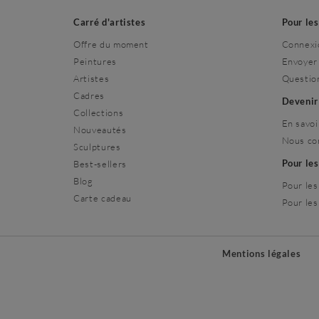
Carré d'artistes
Pour le
Offre du moment
Connexi
Peintures
Envoyer
Artistes
Questio
Cadres
Deveni
Collections
En savoi
Nouveautés
Nous co
Sculptures
Pour le
Best-sellers
Blog
Pour les
Carte cadeau
Pour les
Mentions légales