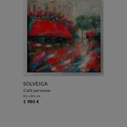
SOLVEIGA
café parnasse
80 x 80 cm
1 980 €