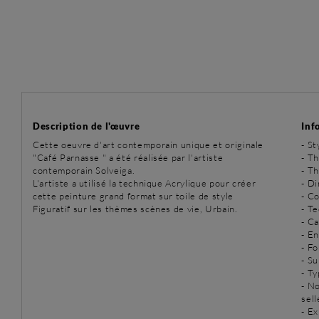
Description de l'œuvre
Inf
Cette oeuvre d'art contemporain unique et originale
-
St
"Café Parnasse " a été réalisée par l'artiste
-
Th
contemporain Solveiga.
-
Th
L'artiste a utilisé la technique Acrylique pour créer
- D
cette peinture grand format sur toile de style
- Co
Figuratif sur les thèmes scènes de vie, Urbain.
-
Te
- C
- E
- Fo
- Su
- T
- N
sell
- Ex