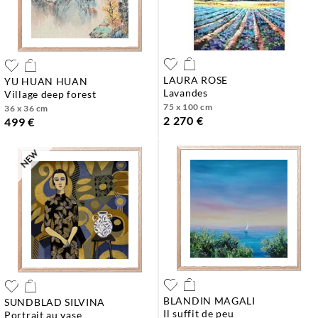
LAURA ROSE
YU HUAN HUAN
lavandes
village deep forest
75 x 100 cm
36 x 36 cm
2 270 €
499 €
BLANDIN MAGALI
SUNDBLAD SILVINA
il suffit de peu
portrait au vase