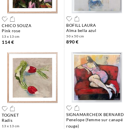
BOFILL LAURA
CHICO SOUZA
alma bella azul
pink rose
50 x 50 cm
13 x 13 cm
890 €
114 €
SIGNAMARCHEIX BERNARD
TOGNET
penelope (femme sur canapé
radis
rouge)
13 x 13 cm