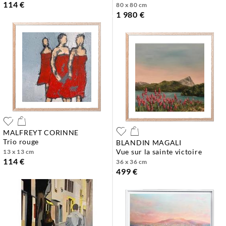
114 €
80 x 80 cm
1 980 €
MALFREYT CORINNE
trio rouge
BLANDIN MAGALI
vue sur la sainte victoire
13 x 13 cm
114 €
36 x 36 cm
499 €