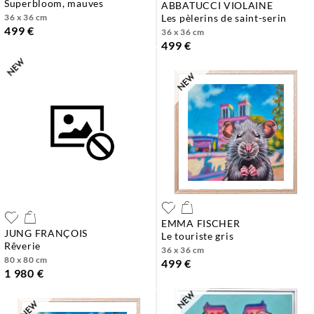
superbloom, mauves
ABBATUCCI VIOLAINE
36 x 36 cm
les pèlerins de saint-serin
499 €
36 x 36 cm
499 €
EMMA FISCHER
JUNG FRANÇOIS
le touriste gris
rêverie
36 x 36 cm
80 x 80 cm
499 €
1 980 €