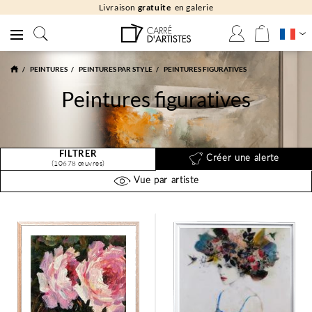
Livraison
gratuite
en galerie
PEINTURES
PEINTURES PAR STYLE
PEINTURES FIGURATIVES
Peintures figuratives
FILTRER
Créer une alerte
(10678 œuvres)
Vue par artiste