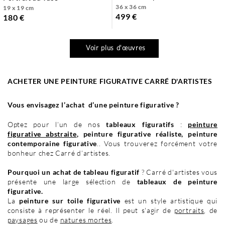
36 x 36 cm
19 x 19 cm
499 €
180 €
Voir plus d'œuvres
ACHETER UNE PEINTURE FIGURATIVE CARRÉ D'ARTISTES
Vous envisagez l’achat d’une peinture figurative ?
Optez pour l’un de nos
tableaux figuratifs
:
peinture
figurative abstraite
, peinture figurative réaliste, peinture
contemporaine figurative
.. Vous trouverez forcément votre
bonheur chez Carré d’artistes.
Pourquoi un achat de tableau figuratif
? Carré d'artistes vous
présente une large sélection de
tableaux de peinture
figurative.
La
peinture sur toile figurative
est un style artistique qui
consiste à représenter le réel. Il peut s'agir de
portraits
, de
paysages
ou de
natures mortes
.