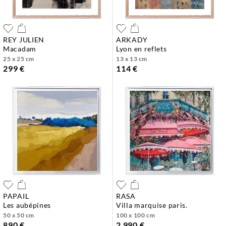
REY JULIEN
ARKADY
macadam
lyon en reflets
25 x 25 cm
13 x 13 cm
299 €
114 €
PAPAIL
RASA
les aubépines
villa marquise paris.
50 x 50 cm
100 x 100 cm
890 €
2 990 €