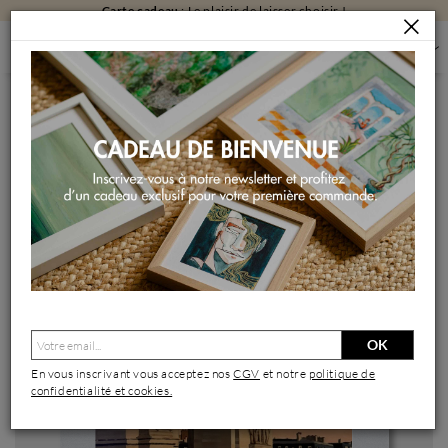
Carte cadeau
: Le plaisir de laisser choisir !
PEINTURES
PEINTURES PAR FORMAT
PEINTURES PETIT FORMAT
TRIOMPHE ET TRAFIC
Peinture Triomphe et Trafic par Poulain Clément | Tableau
Figuratif Société Urbain Architecture Huile
OK
En vous inscrivant vous acceptez nos
CGV
et notre
politique de
confidentialité et cookies.