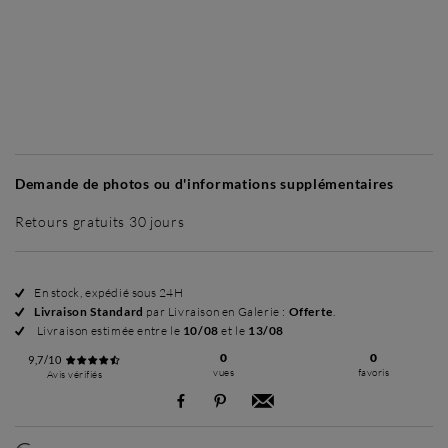
Sans cadre
Simplicité mat
Simplicité mat
Si
+ 70 €
+ 70 €
Demande de photos ou d'informations supplémentaires
Retours gratuits 30 jours
En stock, expédié sous 24H
Livraison Standard
par Livraison en Galerie :
Offerte
.
Livraison estimée entre le
10/08
et le
13/08
0
0
9,7/10
vues
favoris
Avis vérifiés