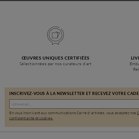
ŒUVRES UNIQUES CERTIFIÉES
LIV
Sélectionnées par nos curateurs d’art
Emba
Ret
INSCRIVEZ-VOUS À LA NEWSLETTER ET RECEVEZ VOTRE CADEA
En vous inscrivant aux communications Carré d'artistes, vous acceptez nos
confidentialité et cookies.