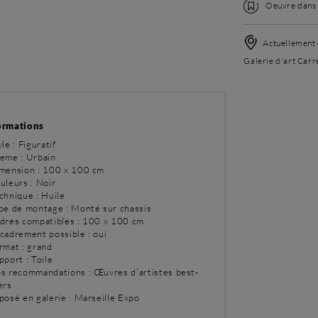
Oeuvre dans l
Actuellement 
Galerie d'art Carr
ormations
yle : Figuratif
eme : Urbain
imension : 100 x 100 cm
uleurs : Noir
chnique : Huile
ype de montage : Monté sur chassis
adres compatibles : 100 x 100 cm
ncadrement possible : oui
rmat : grand
pport : Toile
os recommandations : Œuvres d’artistes best-
ers
posé en galerie : Marseille Expo