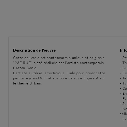
Description de l'œuvre
Inf
Cette oeuvre d'art contemporain unique et originale
-
St
"23E RUE" a été réalisée par l'artiste contemporain
-
Th
Castan Daniel.
- D
L'artiste a utilisé la technique Huile pour créer cette
- Co
peinture grand format sur toile de style Figuratif sur
-
Te
le thème Urbain.
- T
- C
- E
- Fo
- Su
- N
sell
- Ex