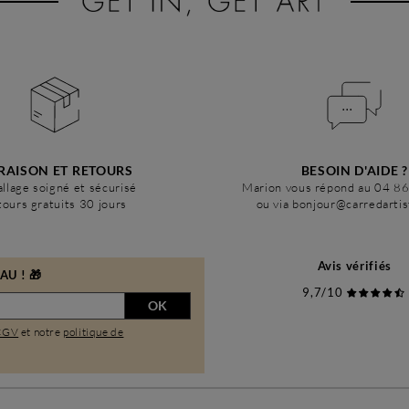
RAISON ET RETOURS
BESOIN D'AIDE ?
llage soigné et sécurisé
Marion vous répond au 04 8
ours gratuits 30 jours
ou via bonjour@carredarti
Avis vérifiés
U ! 🎁
9,7/10
OK
CGV
et notre
politique de