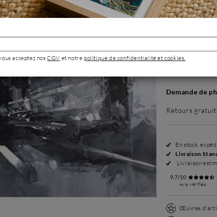
Sans cadre
3 500 €
 vous acceptez nos
CGV
et notre
politique de confidentialité et cookies.
Demande de pho
Retours gratuit
En stock, expé
Livraison Stan
Livraison esti
9,7/10
Avis vérifiés
Œuvres d’arti