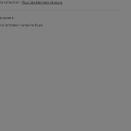
a collection :
Pour les éternels rêveurs
exposé à :
é d'artistes Marseille Expo