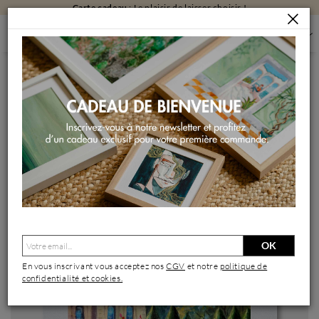
Carte cadeau
: Le plaisir de laisser choisir !
PEINTURES
PEINTURES PAR FORMAT
PEINTURES PETIT FORMAT
THE GARDENS OF MUSÉE RODIN
Peinture The Gardens of Musée Rodin par Pigni Diana |
Tableau Figuratif Urbain Nature Architecture Huile
OK
En vous inscrivant vous acceptez nos
CGV
et notre
politique de
confidentialité et cookies.