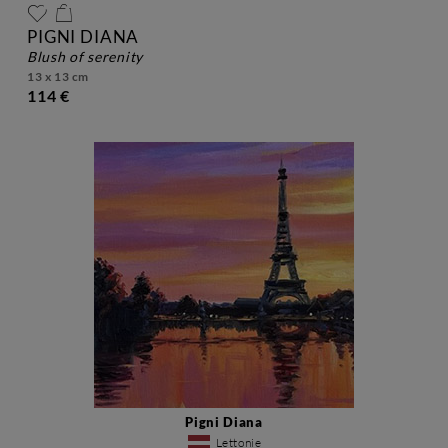
PIGNI DIANA
blush of serenity
13 x 13 cm
114 €
Pigni Diana
Lettonie