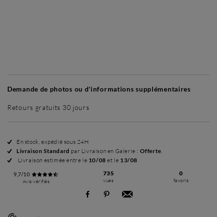
Sans cadre
Simplicité mat
Simplicité mat
Si
+ 60 €
+ 60 €
Demande de photos ou d'informations supplémentaires
Retours gratuits 30 jours
En stock, expédié sous 24H
Livraison Standard
par Livraison en Galerie :
Offerte
.
Livraison estimée entre le
10/08
et le
13/08
735
0
9,7/10
vues
favoris
Avis vérifiés