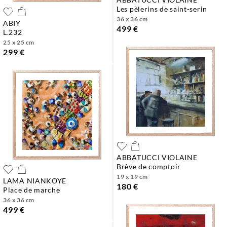
les pèlerins de saint-serin
36 x 36 cm
ABIY
499 €
l.232
25 x 25 cm
299 €
ABBATUCCI VIOLAINE
brève de comptoir
19 x 19 cm
LAMA NIANKOYE
180 €
place de marche
36 x 36 cm
499 €