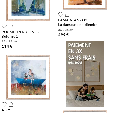
LAMA NIANKOYE
la danseuse en djembe
36 x 36 cm
POUMELIN RICHARD
499 €
bulding 1
13 x 13 cm
114 €
ABIY