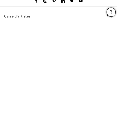
Carré d'artistes
Pour les artistes
Devenir franchisé
Pour les professionnels
À propos
Aide & Guides
Mentions légales
Conditions générales d'utilisation
Vie privée et cookies
Plan du site