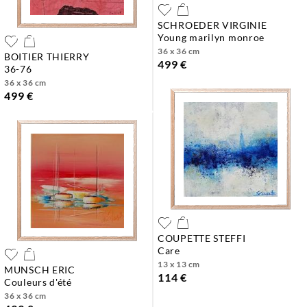
SCHROEDER VIRGINIE
young marilyn monroe
36 x 36 cm
BOITIER THIERRY
499 €
36-76
36 x 36 cm
499 €
COUPETTE STEFFI
care
13 x 13 cm
MUNSCH ERIC
114 €
couleurs d'été
36 x 36 cm