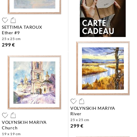
SETTIMIA TAROUX
ether #9
25 x 25 cm
299 €
VOLYNSKIH MARIYA
river
25 x 25 cm
VOLYNSKIH MARIYA
299 €
church
19 x 19 cm