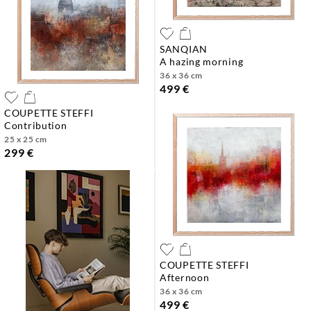
SANQIAN
a hazing morning
36 x 36 cm
499 €
COUPETTE STEFFI
contribution
25 x 25 cm
299 €
COUPETTE STEFFI
afternoon
36 x 36 cm
499 €