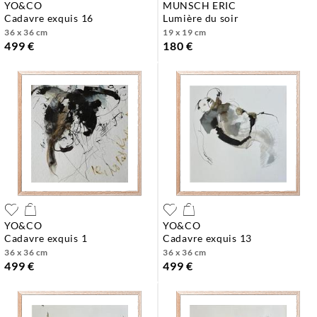
YO&CO
MUNSCH ERIC
cadavre exquis 16
lumière du soir
36 x 36 cm
19 x 19 cm
499 €
180 €
YO&CO
YO&CO
cadavre exquis 1
cadavre exquis 13
36 x 36 cm
36 x 36 cm
499 €
499 €