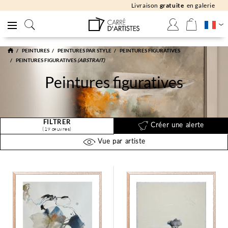
Livraison
gratuite
en galerie
PEINTURES
PEINTURES PAR STYLE
PEINTURES FIGURATIVES
PEINTURES FIGURATIVES
(ABSTRAIT)
Peintures figuratives
FILTRER
Créer une alerte
(19 œuvres)
Vue par artiste