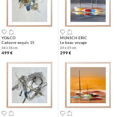
YO&CO
MUNSCH ERIC
cadavre exquis 15
le beau voyage
36 x 36 cm
25 x 25 cm
499 €
299 €