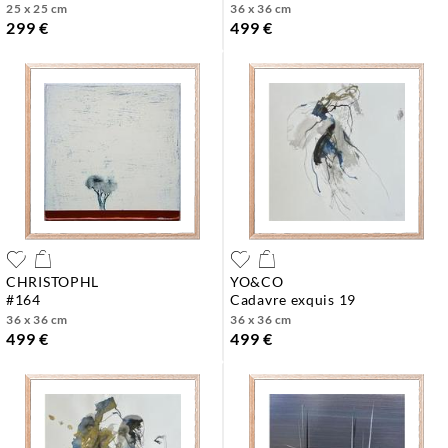
25 x 25 cm
36 x 36 cm
299 €
499 €
CHRISTOPHL
YO&CO
#164
cadavre exquis 19
36 x 36 cm
36 x 36 cm
499 €
499 €