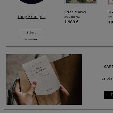
salon d'hiver
t
Jung François
80 x 80 cm
19 
1 980 €
18
Suivre
89
followers !
CAR
Le plaisir 
D