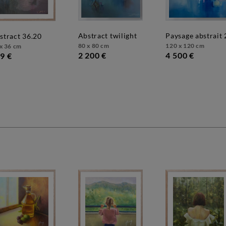
abstract twilight
paysage abstrait 
bstract 36.20
80 x 80 cm
120 x 120 cm
x 36 cm
2 200 €
4 500 €
9 €