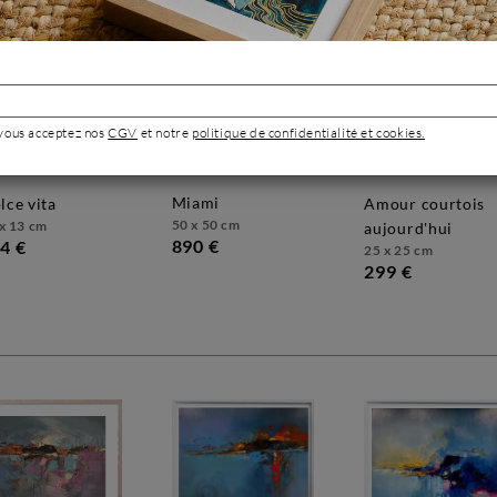
 vous acceptez nos
CGV
et notre
politique de confidentialité et cookies.
miami
olce vita
amour courtois
50 x 50 cm
x 13 cm
aujourd'hui
890 €
4 €
25 x 25 cm
299 €