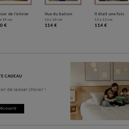
résor de l'olivier
vue du balcon
il était une fois
x 19 cm
13 x 13 cm
13 x 13 cm
0 €
114 €
114 €
TE CADEAU
de laisser choisir !
écouvrir