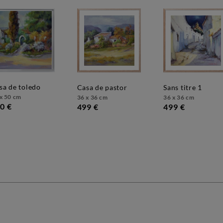
asa de toledo
casa de pastor
sans titre 1
x 50 cm
36 x 36 cm
36 x 36 cm
0 €
499 €
499 €