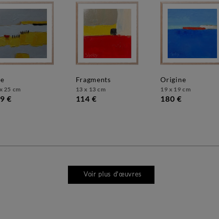
ie
fragments
origine
x 25 cm
13 x 13 cm
19 x 19 cm
9 €
114 €
180 €
Voir plus d'œuvres