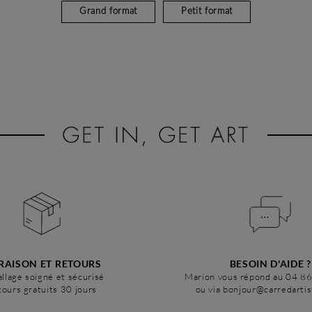
Grand format
Petit format
RAISON ET RETOURS
BESOIN D'AIDE ?
llage soigné et sécurisé
Marion vous répond au 04 8
ours gratuits 30 jours
ou via bonjour@carredarti