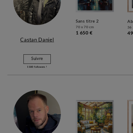
sans titre 2
a
70 x 70 cm
36 
1 650 €
49
Castan Daniel
Suivre
1180
followers !