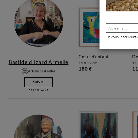
En vous inscrivant
cœur d'enfant
d
Bastide d´Izard Armelle
19 x 19 cm
13 
180 €
11
Artiste best seller
Suivre
529
followers !