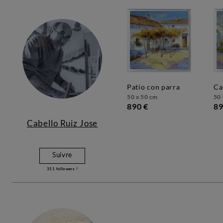
patio con parra
c
50 x 50 cm
50 
890 €
89
Cabello Ruiz Jose
Suivre
311
followers !