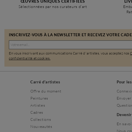
ŒUVRES UNIQUES CERTIFIÉES
LIV
Sélectionnées par nos curateurs d’art
Emba
Ret
INSCRIVEZ-VOUS À LA NEWSLETTER ET RECEVEZ VOTRE CADEA
En vous inscrivant aux communications Carré d'artistes, vous acceptez nos
confidentialité et cookies.
Carré d'artistes
Pour le
Offre du moment
Connexi
Peintures
Envoyer
Artistes
Questio
Cadres
Deveni
Collections
En savoi
Nouveautés
Nous co