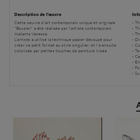
Description de l'œuvre
Inf
Cette oeuvre d'art contemporain unique et originale
-
Th
"Bousier" a été réalisée par l'artiste contemporain
-
Th
Atalanta Vanessa.
-
Th
L'artiste a utilisé la technique papier découpé pour
- D
créer ce petit format au style singulier, et l'a ensuite
- Co
colorisée par petites touches de peinture irisée.
-
Te
- C
- E
- Fo
- S