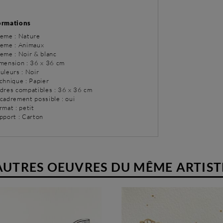
ormations
eme : Nature
eme : Animaux
eme : Noir & blanc
imension : 36 x 36 cm
uleurs : Noir
chnique : Papier
adres compatibles : 36 x 36 cm
ncadrement possible : oui
rmat : petit
upport : Carton
AUTRES OEUVRES DU MÊME ARTIST