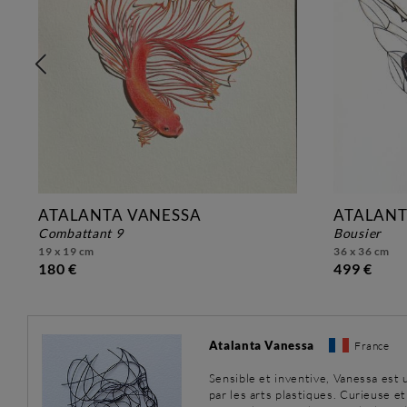
ATALANTA VANESSA
ATALANT
combattant 9
bousier
19 x 19 cm
36 x 36 cm
180 €
499 €
Atalanta Vanessa
France
Sensible et inventive, Vanessa est 
par les arts plastiques. Curieuse e