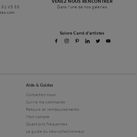
VENEZ NOUS RENCONTRER
6 31 85 33
Dans l'une de nos galeries
stes.com
Suivre Carré d'artistes
Aide & Guides
Contactez-nous
Suivre ma commande
Retours et remboursements
Mon compte
Questions fréquentes
Le guide du néo-collectionneur