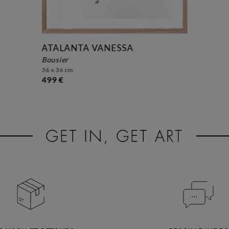
ATALANTA VANESSA
bousier
36 x 36 cm
499 €