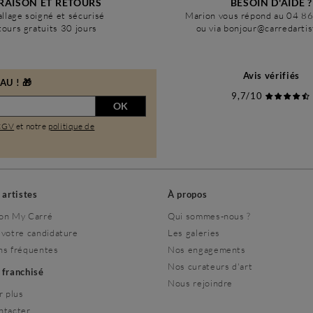
RAISON ET RETOURS
BESOIN D'AIDE ?
llage soigné et sécurisé
Marion vous répond au 04 8
ours gratuits 30 jours
ou via bonjour@carredarti
Avis vérifiés
U ! 🎁
9,7/10
OK
CGV
et notre
politique de
s artistes
À propos
on My Carré
Qui sommes-nous ?
 votre candidature
Les galeries
ns fréquentes
Nos engagements
Nos curateurs d'art
r franchisé
Nous rejoindre
r plus
ntacter