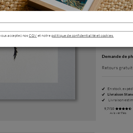
Sans cadre
499 €
 vous acceptez nos
CGV
et notre
politique de confidentialité et cookies.
Demande de pho
Retours gratuit
En stock, expé
Livraison Stan
Livraison esti
9,7/10
Avis vérifiés