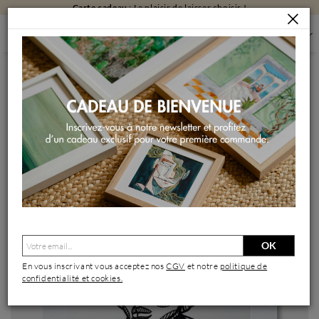
Carte cadeau
: Le plaisir de laisser choisir !
PEINTURES
PEINTURES PAR FORMAT
PEINTURES PETIT FORMAT
PORTRAIT DE FEMME #4
Peinture Portrait de Femme #4 par Atalanta Vanessa | Tableau
Portraits Société Papier
OK
En vous inscrivant vous acceptez nos
CGV
et notre
politique de
confidentialité et cookies.