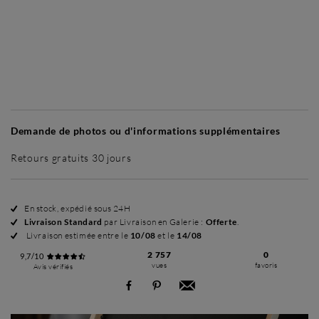
Sans cadre
Simplicité mat
Simplicité mat
Si
+ 45 €
+ 45 €
Demande de photos ou d'informations supplémentaires
Retours gratuits 30 jours
En stock, expédié sous 24H
Livraison Standard
par Livraison en Galerie :
Offerte
.
Livraison estimée entre le
10/08
et le
14/08
2 757
0
9,7/10
vues
favoris
Avis vérifiés