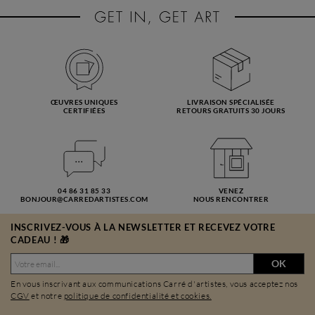
ŒUVRES UNIQUES
LIVRAISON SPÉCIALISÉE
CERTIFIÉES
RETOURS GRATUITS 30 JOURS
04 86 31 85 33
VENEZ
BONJOUR@CARREDARTISTES.COM
NOUS RENCONTRER
INSCRIVEZ-VOUS À LA NEWSLETTER ET RECEVEZ VOTRE
CADEAU ! 🎁
OK
En vous inscrivant aux communications Carré d'artistes, vous acceptez nos
CGV
et notre
politique de confidentialité et cookies.