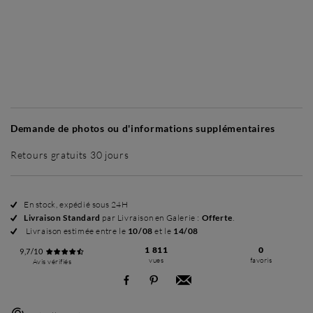
Sans cadre
Simplicité mat
Simplicité mat
Si
+ 45 €
+ 45 €
Demande de photos ou d'informations supplémentaires
Retours gratuits 30 jours
En stock, expédié sous 24H
Livraison Standard
par Livraison en Galerie :
Offerte
.
Livraison estimée entre le
10/08
et le
14/08
1 811
0
9,7/10
vues
favoris
Avis vérifiés