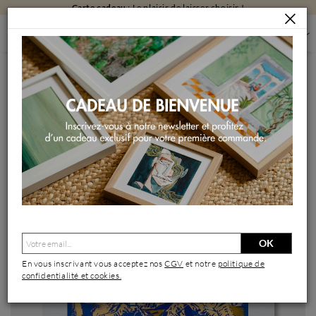
Carte cadeau
: Le plaisir de laisser choisir !
PEINTURES
PEINTURES PAR FORMAT
PEINTURES PETIT FORMAT
WOLVERINE
Peinture Wolverine par Revel | Tableau Pop-art Icones Pop
Acrylique
OK
En vous inscrivant vous acceptez nos
CGV
et notre
politique de
confidentialité et cookies.