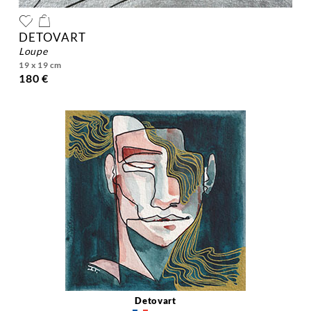
DETOVART
loupe
19 x 19 cm
180 €
Detovart