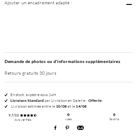
Ajouter un encadrement adapté :
Sans cadre
Simplicité mat
Simplicité mat
Si
+ 60 €
+ 60 €
Demande de photos ou d'informations supplémentaires
Retours gratuits 30 jours
En stock, expédié sous 24H
Livraison Standard
par Livraison en Galerie :
Offerte
.
Livraison estimée entre le
10/08
et le
14/08
0
0
9,7/10
vues
favoris
Avis vérifiés