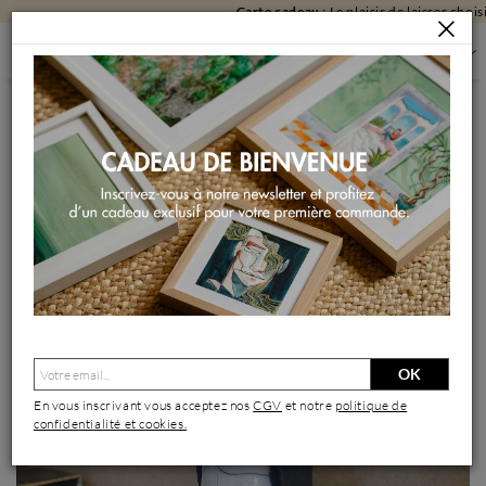
Carte cadeau
: Le plaisir de laisser choisir !
SCULPTURES
SCULPTURES PAR FORMAT
SCULPTURES MOYEN FORMAT
MANCHOT 6
Sculpture Manchot 6 par Escoffier Odile | Sculpture Figuratif
Animaux Raku
OK
En vous inscrivant vous acceptez nos
CGV
et notre
politique de
confidentialité et cookies.