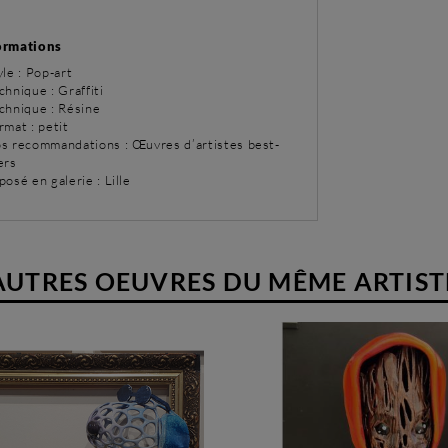
ormations
yle : Pop-art
chnique : Graffiti
chnique : Résine
rmat : petit
os recommandations : Œuvres d’artistes best-
ers
posé en galerie : Lille
AUTRES OEUVRES DU MÊME ARTIST