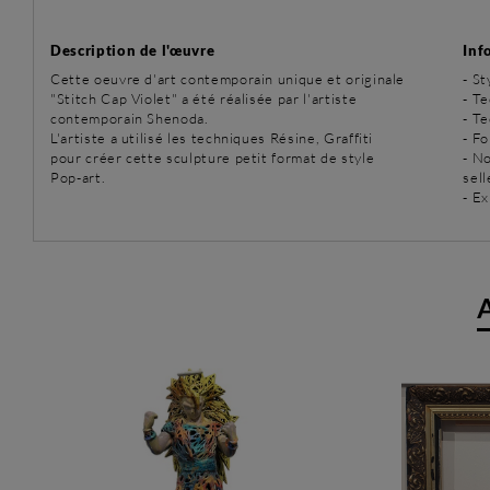
Description de l'œuvre
Inf
Cette oeuvre d'art contemporain unique et originale
-
St
"Stitch Cap Violet" a été réalisée par l'artiste
-
Te
contemporain Shenoda.
-
Te
L'artiste a utilisé les techniques Résine, Graffiti
- Fo
pour créer cette sculpture petit format de style
- N
Pop-art.
sell
- Ex