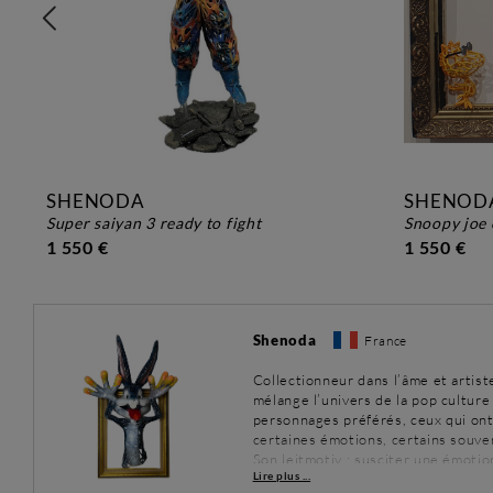
SHENODA
SHENOD
super saiyan 3 ready to fight
snoopy joe
1 550 €
1 550 €
Shenoda
France
Collectionneur dans l’âme et artis
mélange l’univers de la pop culture 
personnages préférés, ceux qui ont 
certaines émotions, certains souve
Son leitmotiv : susciter une émotio
Lire plus ...
sourires. Et parce que ces émotions