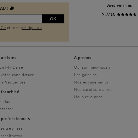
Avis vérifiés
U ! 🎁
9,7/10
OK
CGV
et notre
politique de
s artistes
À propos
on My Carré
Qui sommes-nous ?
 votre candidature
Les galeries
ns fréquentes
Nos engagements
Nos curateurs d'art
r franchisé
Nous rejoindre
r plus
ntacter
s professionnels
 entreprises
 architectes