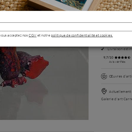
Demande de pho
Retours gratuit
 vous acceptez nos
CGV
et notre
politique de confidentialité et cookies.
En stock, expé
Livraison Stan
Livraison esti
9,7/10
Avis vérifiés
Œuvres d’arti
Actuellement 
Galerie d'art Carré