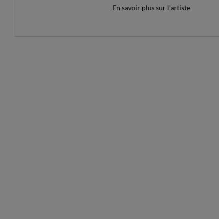
ainsi la figurine décorative en lui 
En savoir plus sur l'artiste
œuvre unique à exposer, entre obje