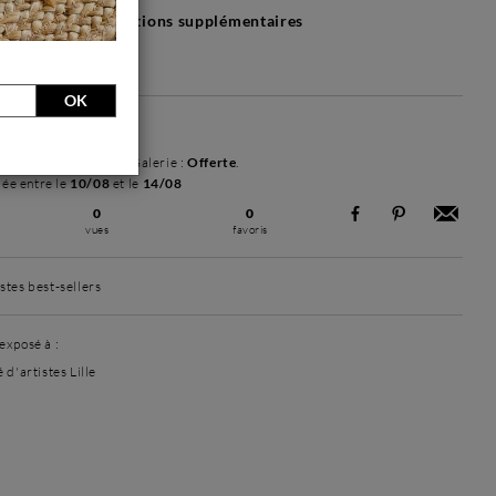
tos ou d'informations supplémentaires
s 30 jours
OK
dié sous 24H
dard
par Livraison en Galerie :
Offerte
.
mée entre le
10/08
et le
14/08
0
0
vues
favoris
stes best-sellers
exposé à :
 d'artistes Lille