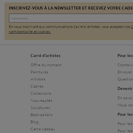
INSCRIVEZ-VOUS À LA NEWSLETTER ET RECEVEZ VOTRE CADEA
En vous inscrivant aux communications Carré d'artistes, vous acceptez nos
confidentialité et cookies.
Carré d'artistes
Pour le
Offre du moment
Connexi
Peintures
Envoyer
Artistes
Questio
Cadres
Deveni
Collections
En savoi
Nouveautés
Nous co
Sculptures
Pour le
Best-sellers
Blog
Pour les
Carte cadeau
Pour les