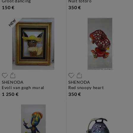
groot dancing
nuit totoro
150 €
350 €
SHENODA
SHENODA
evoli van gogh mural
red snoopy heart
1 250 €
350 €