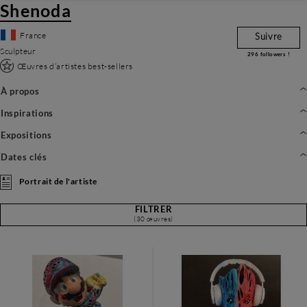
Shenoda
France
Suivre
Sculpteur
296
followers !
Œuvres d’artistes best-sellers
À propos
Inspirations
Expositions
Dates clés
Portrait de l'artiste
FILTRER
(30 œuvres)