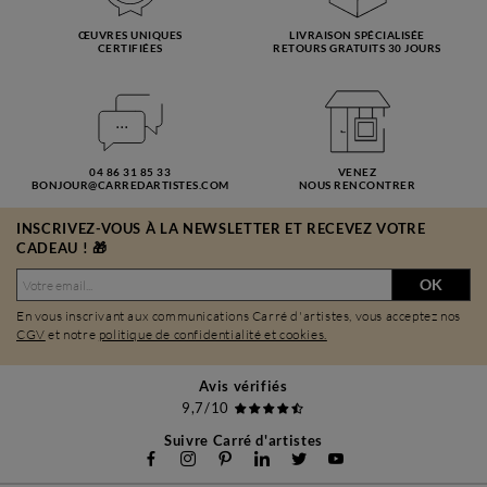
ŒUVRES UNIQUES
LIVRAISON SPÉCIALISÉE
CERTIFIÉES
RETOURS GRATUITS 30 JOURS
04 86 31 85 33
VENEZ
BONJOUR@CARREDARTISTES.COM
NOUS RENCONTRER
INSCRIVEZ-VOUS À LA NEWSLETTER ET RECEVEZ VOTRE
CADEAU ! 🎁
OK
En vous inscrivant aux communications Carré d'artistes, vous acceptez nos
CGV
et notre
politique de confidentialité et cookies.
Avis vérifiés
9,7/10
Suivre Carré d'artistes