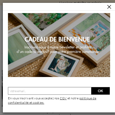
Livraison
gratuite
en galerie
ARTISTES
SHENODA
Shenoda | Artiste Contemporain : Oeuvres & Biographie
OK
En vous inscrivant vous acceptez nos
CGV
et notre
politique de
confidentialité et cookies.