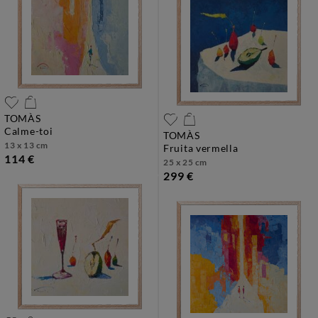
TOMÀS
calme-toi
TOMÀS
13 x 13 cm
fruita vermella
114 €
25 x 25 cm
299 €