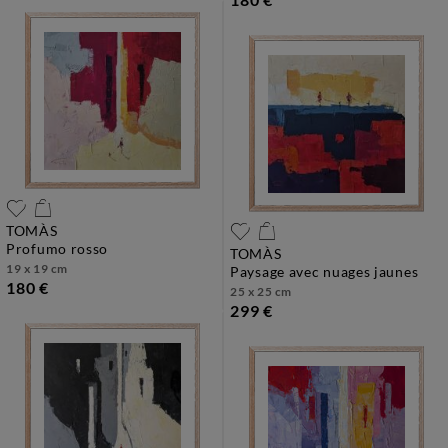
TOMÀS
profumo rosso
TOMÀS
19 x 19 cm
paysage avec nuages jaunes
180 €
25 x 25 cm
299 €