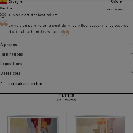
Espagne
Suivre
Peintre
631
followers !
Œuvres d’artistes best-sellers
Je suis un peintre en transit dans les villes, capturant les œuvres
d'art qui cachent leurs rues.
À propos
Inspirations
Expositions
Dates clés
Portrait de l'artiste
FILTRER
(251 œuvres)