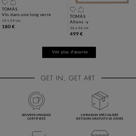
TOMÀS
vin dans une long verre
TOMÀS
19 x 19 cm
allons -y
180 €
36 x 36 cm
499 €
Voir plus d'œuvres
ŒUVRES UNIQUES
LIVRAISON SPÉCIALISÉE
CERTIFIÉES
RETOURS GRATUITS 30 JOURS