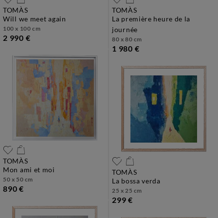
TOMÀS
TOMÀS
will we meet again
la première heure de la
100 x 100 cm
journée
2 990 €
80 x 80 cm
1 980 €
TOMÀS
mon ami et moi
TOMÀS
50 x 50 cm
la bossa verda
890 €
25 x 25 cm
299 €