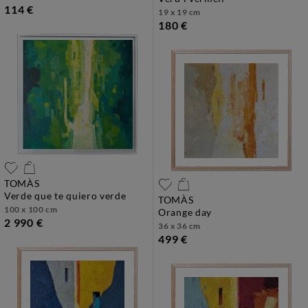
114 €
19 x 19 cm
180 €
TOMÀS
verde que te quiero verde
TOMÀS
100 x 100 cm
orange day
2 990 €
36 x 36 cm
499 €