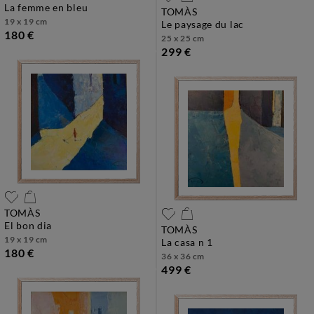
la femme en bleu
TOMÀS
19 x 19 cm
le paysage du lac
180 €
25 x 25 cm
299 €
TOMÀS
el bon dia
TOMÀS
19 x 19 cm
la casa n 1
180 €
36 x 36 cm
499 €