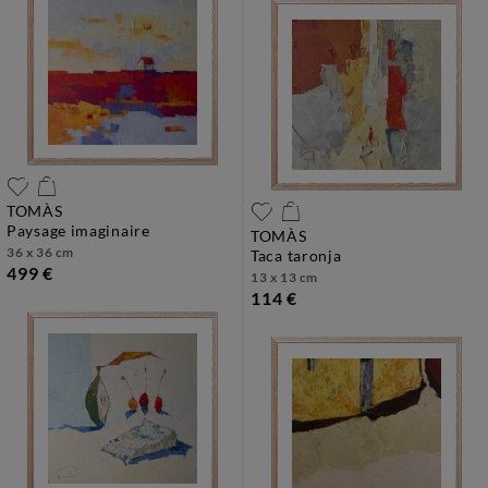
TOMÀS
paysage imaginaire
TOMÀS
36 x 36 cm
taca taronja
499 €
13 x 13 cm
114 €