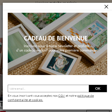
Livraison
gratuite
en galerie
ARTISTES
TOMÀS
Tomàs | Artiste Contemporain : Oeuvres & Biographie
OK
En vous inscrivant vous acceptez nos
CGV
et notre
politique de
confidentialité et cookies.
Tomàs