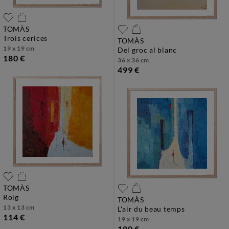
TOMÀS
trois cerices
TOMÀS
19 x 19 cm
del groc al blanc
180 €
36 x 36 cm
499 €
TOMÀS
roig
TOMÀS
13 x 13 cm
l'air du beau temps
114 €
19 x 19 cm
180 €