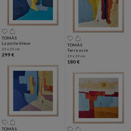
TOMÀS
la porte bleue
TOMÀS
25 x 25 cm
terra ocre
299 €
19 x 19 cm
180 €
TOMÀS