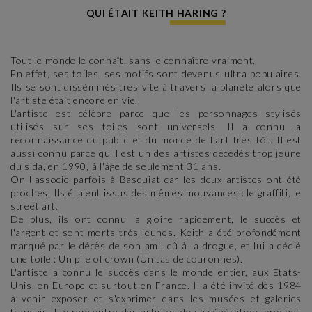
QUI ÉTAIT KEITH HARING ?
Tout le monde le connaît, sans le connaître vraiment.
En effet, ses toiles, ses motifs sont devenus ultra populaires.
Ils se sont disséminés très vite à travers la planète alors que
l'artiste était encore en vie.
L'artiste est célèbre parce que les personnages stylisés
utilisés sur ses toiles sont universels. Il a connu la
reconnaissance du public et du monde de l'art très tôt. Il est
aussi connu parce qu'il est un des artistes décédés trop jeune
du sida, en 1990, à l'âge de seulement 31 ans.
On l'associe parfois à Basquiat car les deux artistes ont été
proches. Ils étaient issus des mêmes mouvances : le graffiti, le
street art.
De plus, ils ont connu la gloire rapidement, le succès et
l'argent et sont morts très jeunes. Keith a été profondément
marqué par le décès de son ami, dû à la drogue, et lui a dédié
une toile : Un pile of crown (Un tas de couronnes).
L'artiste a connu le succès dans le monde entier, aux Etats-
Unis, en Europe et surtout en France. Il a été invité dès 1984
à venir exposer et s'exprimer dans les musées et galeries
français. Il y rencontre des artistes de sa génération, proches