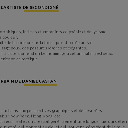
E L'ARTISTE DE SECONDIGNÉ
 oniriques, intimes et empreints de poésie et de lyrisme.
a couleur.
te de la couleur sur la toile, qui est posée au sol.
isage doux, des postures légères et élégantes.
 l'artiste, qui rend un bel hommage à cet animal majestueux.
érienne et poétique.
URBAIN DE DANIEL CASTAN
es urbains aux perspectives graphiques et démesurées.
ales : New York, Hong-Kong, etc.
st récurrente : on aperçoit généralement une longue rue, qui s'étern
ue côté, qui montent au ciel et qui, souvent, débordent de la toile.