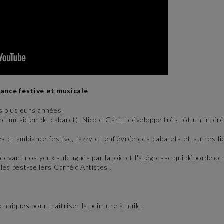
iance festive et musicale
is plusieurs années.
 musicien de cabaret), Nicole Garilli développe très tôt un intérê
 : l'ambiance festive, jazzy et enfiévrée des cabarets et autres li
vant nos yeux subjugués par la joie et l'allégresse qui déborde de l
les best-sellers Carré d'Artistes !
techniques pour maîtriser la
peinture à huile
.