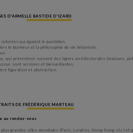
SES D'ARMELLE BASTIDE D'IZARD
 colorées qui égaient le quotidien.
iers le bonheur et la philosophie de vie hédoniste.
our.
ns, qui présentent souvent des lignes architecturales (maisons, pe
ceur, sont sereines et bienveillantes.
ntre figuration et abstraction.
TRAITS DE FRÉDÉRIQUE MARTEAU
le au rendez-vous
plus grandes villes mondiales (Paris, Londres, Hong-Kong, etc.) et 