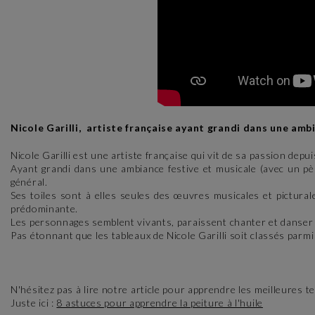
Nicole Garilli, artiste française ayant grandi dans une amb
Nicole Garilli est une artiste française qui vit de sa passion depu
Ayant grandi dans une ambiance festive et musicale (avec un père
général.
Ses toiles sont à elles seules des œuvres musicales et picturales
prédominante.
Les personnages semblent vivants, paraissent chanter et danser de
Pas étonnant que les tableaux de Nicole Garilli soit classés parmi 
N'hésitez pas à lire notre article pour apprendre les meilleures 
Juste ici :
8 astuces pour apprendre la peiture à l'huile