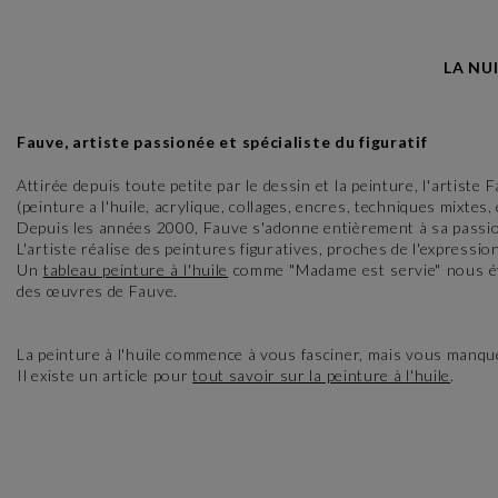
LA NU
Fauve, artiste passionée et spécialiste du figuratif
Attirée depuis toute petite par le dessin et la peinture, l'artis
(peinture a l'huile, acrylique, collages, encres, techniques mixtes, e
Depuis les années 2000, Fauve s'adonne entièrement à sa passi
L'artiste réalise des peintures figuratives, proches de l'expressi
Un
tableau peinture à l'huile
comme "Madame est servie" nous évo
des œuvres de Fauve.
La peinture à l'huile commence à vous fasciner, mais vous manqu
Il existe un article pour
tout savoir sur la peinture à l'huile
.