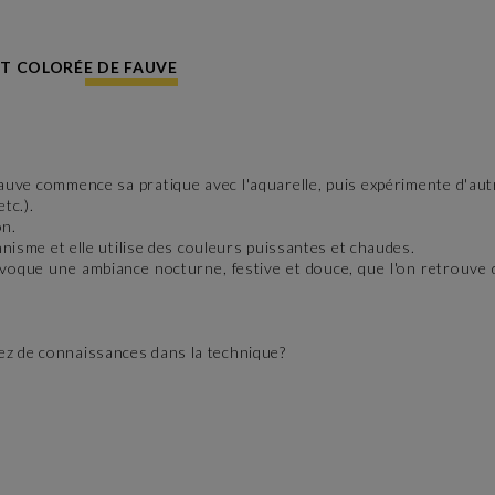
IT COLORÉE DE FAUVE
te Fauve commence sa pratique avec l'aquarelle, puis expérimente d'au
tc.).
on.
onnisme et elle utilise des couleurs puissantes et chaudes.
que une ambiance nocturne, festive et douce, que l'on retrouve d
ez de connaissances dans la technique?