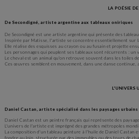
LA POÉSIE D
De Secondigné, artiste argentine aux tableaux oniriques
De Secondigné est une artiste argentine qui présente des tableaux
Inspirée par Matisse, l'artiste se concentre essentiellement sur l
Elle réalise des esquisses au crayon ou au fusain et projette ensui
Les personnages qui peuplent ses tableaux sont récurrents : un v
Le cheval est un animal qu'on retrouve souvent dans les toiles de
Ces œuvres semblent en mouvement, dans une danse continue, a
L'UNIVERS 
Daniel Castan, artiste spécialisé dans les paysages urbains
Daniel Castan est un peintre français qui représente des paysag
L'univers de l'artiste est imprégné des grandes métropoles mondi
La composition d'un tableau peinture à l'huile de Daniel Castan e
fondre au loin, structurée par des immeubles ou des tours de chaq