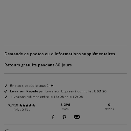
Sans cadre
Simplicité mat
Simplicité mat
Si
+ USD 35
+ USD 35
Demande de photos ou d'informations supplémentaires
Retours gratuits pendant 30 jours
En stock, expédié sous 24H
Livraison Rapide
par Livraison Express à domicile :
USD 20
.
Livraison estimée entre le
13/08
et le
17/08
3 396
0
9,7/10
vues
favoris
Avis vérifiés