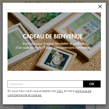
Carte cadeau
: Le plaisir de laisser choisir !
PEINTURES
PEINTURES PAR FORMAT
PEINTURES PETIT FORMAT
CHALEUREUSE IMMERSION
Peinture Chaleureuse immersion par Huon Coralie | Tableau
Figuratif Paysages Marine Nature Acrylique
OK
En vous inscrivant vous acceptez nos
CGV
et notre
politique de
confidentialité et cookies.