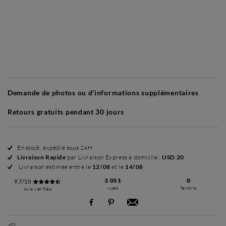
Sans cadre
Simplicité mat
Simplicité mat
Si
+ USD 35
+ USD 35
Demande de photos ou d'informations supplémentaires
Retours gratuits pendant 30 jours
En stock, expédié sous 24H
Livraison Rapide
par Livraison Express à domicile :
USD 20
.
Livraison estimée entre le
12/08
et le
14/08
3 051
0
9,7/10
vues
favoris
Avis vérifiés