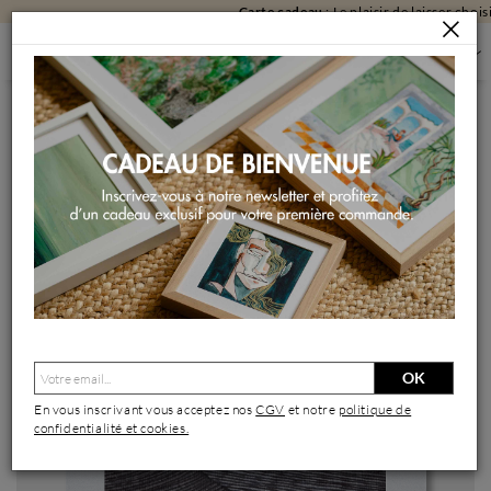
Carte cadeau
: Le plaisir de laisser choisir !
PEINTURES
PEINTURES PAR FORMAT
PEINTURES PETIT FORMAT
LIGNE DE VIE
Peinture Ligne de vie par Huon Coralie | Tableau Figuratif
Paysages Marine Nature Acrylique
OK
En vous inscrivant vous acceptez nos
CGV
et notre
politique de
confidentialité et cookies.