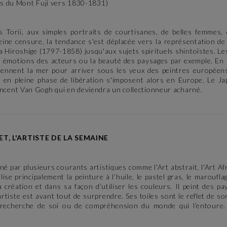
es du Mont Fuji vers 1830-1831)
s Torii, aux simples portraits de courtisanes, de belles femmes
leine censure, la tendance s'est déplacée vers la représentation d
iroshige (1797-1858) jusqu'aux sujets spirituels shintoïstes. Les
es émotions des acteurs ou la beauté des paysages par exemple. En
rennent la mer pour arriver sous les yeux des peintres europée
s en pleine phase de libération s'imposent alors en Europe. Le Ja
ncent Van Gogh qui en deviendra un collectionneur acharné.
ET, L'ARTISTE DE LA SEMAINE
iné par plusieurs courants artistiques comme l'Art abstrait, l'Art Af
se principalement la peinture à l’huile, le pastel gras, le marouflag
 création et dans sa façon d’utiliser les couleurs. Il peint des p
rtiste est avant tout de surprendre. Ses toiles sont le reflet de so
e recherche de soi ou de compréhension du monde qui l’entoure.