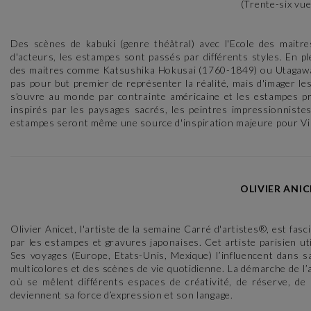
(Trente-six vu
Des scènes de kabuki (genre théâtral) avec l'Ecole des maitre
d'acteurs, les estampes sont passés par différents styles. En p
des maitres comme Katsushika Hokusai (1760-1849) ou Utagawa H
pas pour but premier de représenter la réalité, mais d'imager l
s'ouvre au monde par contrainte américaine et les estampes p
inspirés par les paysages sacrés, les peintres impressionniste
estampes seront même une source d'inspiration majeure pour Vi
OLIVIER ANIC
Olivier Anicet, l'artiste de la semaine Carré d'artistes®, est fasc
par les estampes et gravures japonaises. Cet artiste parisien utili
Ses voyages (Europe, Etats-Unis, Mexique) l’influencent dans sa
multicolores et des scènes de vie quotidienne. La démarche de l’a
où se mêlent différents espaces de créativité, de réserve, d
deviennent sa force d’expression et son langage.