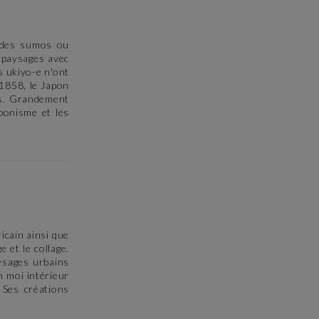
, des sumos ou
e paysages avec
 ukiyo-e n'ont
 1858, le Japon
ns. Grandement
ponisme et les
ricain ainsi que
e et le collage.
aysages urbains
n moi intérieur
 Ses créations