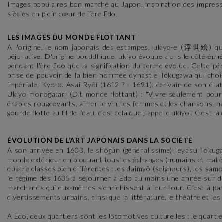
Images populaires bon marché au Japon, inspiration des impres
siècles en plein cœur de l'ère Edo.
LES IMAGES DU MONDE FLOTTANT
A l'origine, le nom japonais des estampes, ukiyo-e (浮世絵) qui s
péjorative. D'origine bouddhique, ukiyo évoque alors le côté éphém
pendant l'ère Edo que la signification du terme évolue. Cette p
prise de pouvoir de la bien nommée dynastie Tokugawa qui choisit 
impériale, Kyoto. Asai Ryôi (1612 ? - 1691), écrivain de son éta
Ukiyo monogatari (Dit monde flottant) : "Vivre seulement pour l’
érables rougeoyants, aimer le vin, les femmes et les chansons, ne
gourde flotte au fil de l’eau, c’est cela que j’appelle ukiyo". C'est 
ÉVOLUTION DE L’ART JAPONAIS DANS LA SOCIÉTÉ
A son arrivée en 1603, le shôgun (généralissime) Ieyasu Tokuga
monde extérieur en bloquant tous les échanges (humains et matér
quatre classes bien différentes : les daimyô (seigneurs), les sam
le régime dès 1635 à séjourner à Edo au moins une année sur deux
marchands qui eux-mêmes s'enrichissent à leur tour. C'est à par
divertissements urbains, ainsi que la littérature, le théâtre et les
A Edo, deux quartiers sont les locomotives culturelles : le quartie