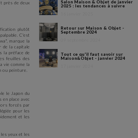
Salon Maison & Objet de janvier
t près de deux
2025 : les tendances à suivre
16 janvier 2025
Retour sur Maison & Objet -
fication plutôt
Septembre 2024
palpable. C'est
09 septembre 2024
awa", marque la
 de la capitale
s la préface de
Tout ce qu'il faut savoir sur
Maison&Objet - janvier 2024
es feuilles des
la vie comme la
17 janvier 2024
in ou peinture.
le le Japon du
s en place avec
lors forcés par
légiée pour les
pidement et les
 les yeux et les