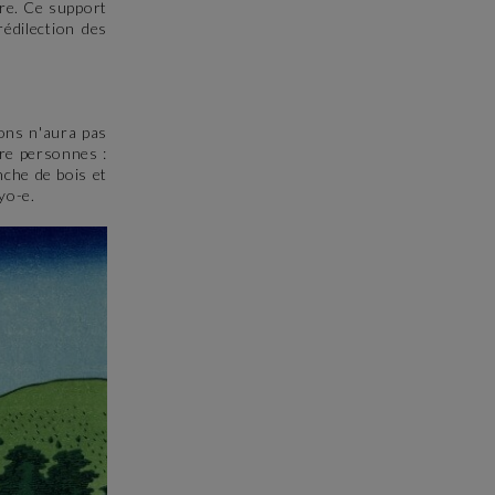
ire. Ce support
édilection des
ions n'aura pas
tre personnes :
nche de bois et
yo-e.