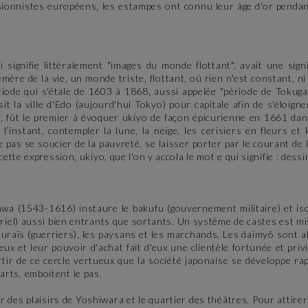
sionnistes européens, les estampes ont connu leur âge d'or pendan
ignifie littéralement "images du monde flottant", avait une signi
ère de la vie, un monde triste, flottant, où rien n'est constant, ni 
ériode qui s'étale de 1603 à 1868, aussi appelée "période de Tokug
la ville d'Edo (aujourd'hui Tokyo) pour capitale afin de s'éloigner
t, fût le premier à évoquer ukiyo de façon épicurienne en 1661 dan
instant, contempler la lune, la neige, les cerisiers en fleurs et l
 pas se soucier de la pauvreté, se laisser porter par le courant de 
à cette expression, ukiyo, que l'on y accola le mot e qui signifie : dess
wa (1543-1616) instaure le bakufu (gouvernement militaire) et iso
iel) aussi bien entrants que sortants. Un système de castes est mi
ouraïs (guerriers), les paysans et les marchands. Les daimyô sont a
 et leur pouvoir d'achat fait d'eux une clientèle fortunée et privi
tir de ce cercle vertueux que la société japonaise se développe ra
 arts, emboitent le pas.
r des plaisirs de Yoshiwara et le quartier des théâtres. Pour attirer