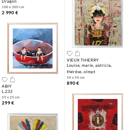
dragon
100 x 100 cm
2 990 €
VIEUX THIERRY
louise, marie, patricia,
thérèse, olmpt
50 x 50 cm
890 €
ABIY
l.232
25 x 25 cm
299 €