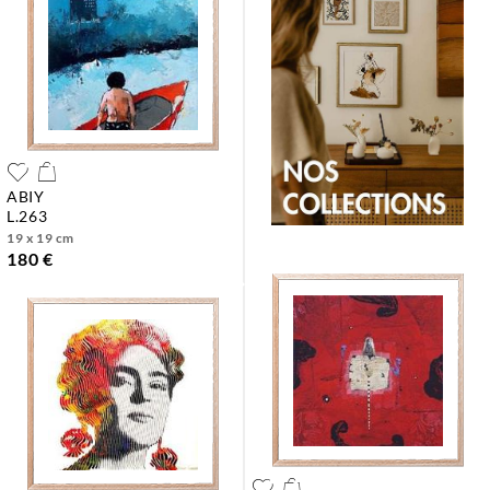
ABIY
l.263
19 x 19 cm
180 €