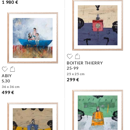
1 980 €
BOITIER THIERRY
25-99
25 x 25 cm
ABIY
299 €
s.30
36 x 36 cm
499 €