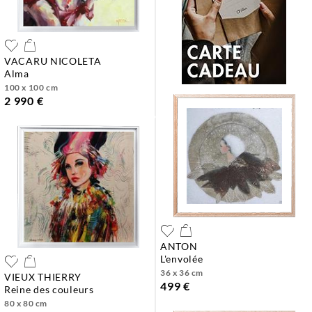
VACARU NICOLETA
alma
100 x 100 cm
2 990 €
ANTON
l'envolée
36 x 36 cm
VIEUX THIERRY
499 €
reine des couleurs
80 x 80 cm