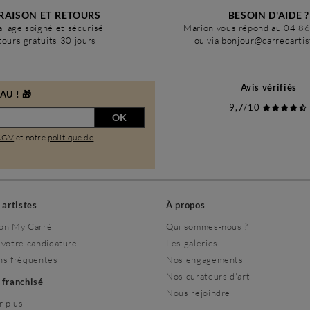
RAISON ET RETOURS
BESOIN D'AIDE ?
llage soigné et sécurisé
Marion vous répond au 04 8
ours gratuits 30 jours
ou via bonjour@carredarti
Avis vérifiés
U ! 🎁
9,7/10
OK
CGV
et notre
politique de
s artistes
À propos
on My Carré
Qui sommes-nous ?
 votre candidature
Les galeries
ns fréquentes
Nos engagements
Nos curateurs d'art
r franchisé
Nous rejoindre
r plus