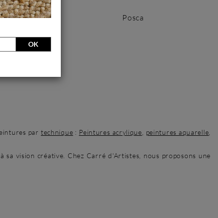
Graffiti
Posca
OK
peintures par
technique
:
Peintures acrylique
,
peintures aquarelle
,
 à sa vision créative. Chez Carré d'Artistes, nous proposons une