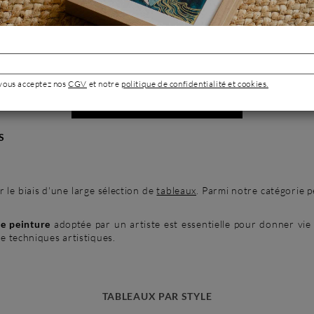
Aquarelle
ue
 vous acceptez nos
CGV
et notre
politique de confidentialité et cookies.
VOIR TOUTES LES ŒUVRES
S
 le biais d'une large sélection de
tableaux
. Parmi notre catégorie 
e peinture
adoptée par un artiste est essentielle pour donner vie
e techniques artistiques.
TABLEAUX PAR STYLE