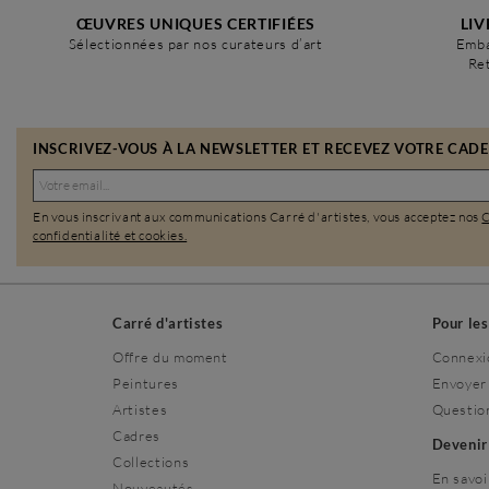
ŒUVRES UNIQUES CERTIFIÉES
LIV
Sélectionnées par nos curateurs d’art
Emba
Ret
INSCRIVEZ-VOUS À LA NEWSLETTER ET RECEVEZ VOTRE CADEA
En vous inscrivant aux communications Carré d'artistes, vous acceptez nos
confidentialité et cookies.
Carré d'artistes
Pour le
Offre du moment
Connexi
Peintures
Envoyer
Artistes
Questio
Cadres
Deveni
Collections
En savoi
Nouveautés