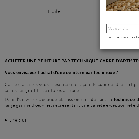
Huile
Acryliq
En vous inscrivant
ACHETER UNE PEINTURE PAR TECHNIQUE CARRÉ D'ARTISTE
Vous envisagez l'achat d'une peinture par technique ?
Carré d'artistes vous présente une façon de comprendre l'art par
peintures graffiti
,
peintures à l'huile
.
Dans l'univers éclectique et passionnant de l'art, la
technique d
large gamme d'œuvres, représentant une variété exceptionnelle d
Lire plus