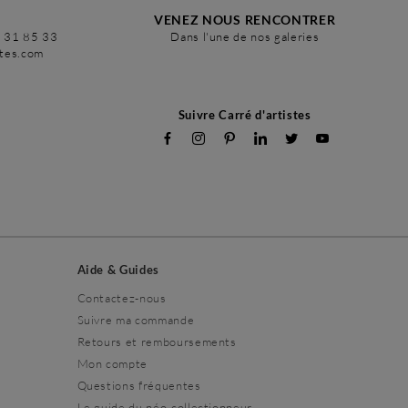
VENEZ NOUS RENCONTRER
6 31 85 33
Dans l'une de nos galeries
stes.com
Suivre Carré d'artistes
Aide & Guides
Contactez-nous
Suivre ma commande
Retours et remboursements
Mon compte
Questions fréquentes
Le guide du néo-collectionneur