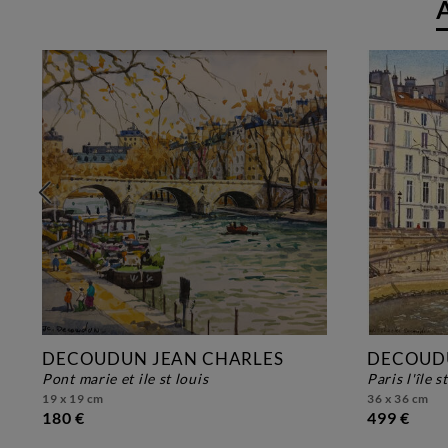
DECOUDUN JEAN CHARLES
DECOUDU
pont marie et ile st louis
paris l'île s
19 x 19 cm
36 x 36 cm
180 €
499 €