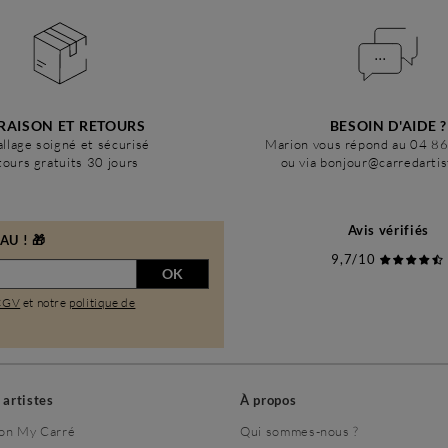
RAISON ET RETOURS
BESOIN D'AIDE ?
llage soigné et sécurisé
Marion vous répond au 04 8
ours gratuits 30 jours
ou via bonjour@carredarti
Avis vérifiés
U ! 🎁
9,7/10
OK
CGV
et notre
politique de
s artistes
À propos
on My Carré
Qui sommes-nous ?