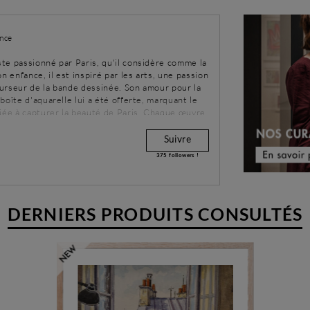
nce
te passionné par Paris, qu'il considère comme la
n enfance, il est inspiré par les arts, une passion
urseur de la bande dessinée. Son amour pour la
boîte d'aquarelle lui a été offerte, marquant le
diée à capturer la beauté de Paris. Chaque œuvre
lle Lumière.
Suivre
375
followers !
DERNIERS PRODUITS CONSULTÉS