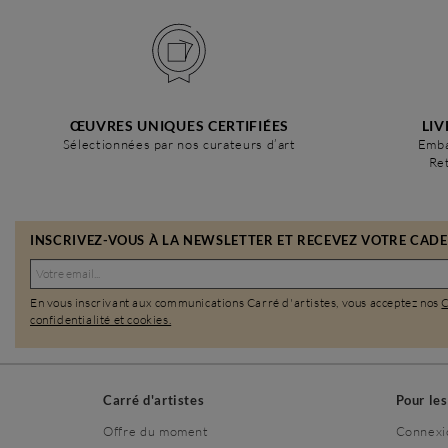
ŒUVRES UNIQUES CERTIFIÉES
LIV
Sélectionnées par nos curateurs d’art
Emba
Ret
INSCRIVEZ-VOUS À LA NEWSLETTER ET RECEVEZ VOTRE CADEA
En vous inscrivant aux communications Carré d'artistes, vous acceptez nos
confidentialité et cookies.
Carré d'artistes
Pour le
Offre du moment
Connexi