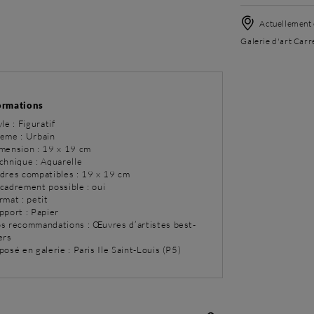
Actuellement 
Galerie d'art Carré
ormations
yle : Figuratif
eme : Urbain
imension : 19 x 19 cm
chnique : Aquarelle
adres compatibles : 19 x 19 cm
ncadrement possible : oui
rmat : petit
pport : Papier
os recommandations : Œuvres d’artistes best-
ers
posé en galerie : Paris Ile Saint-Louis (P5)