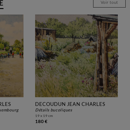
E
Voir tout
RLES
DECOUDUN JEAN CHARLES
luxembourg
détails bucoliques
19 x 19 cm
180 €