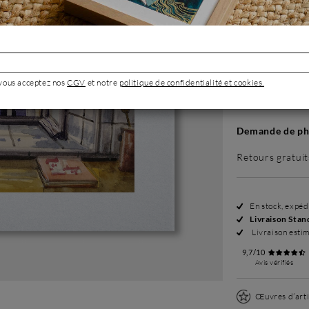
Sans cadre
180 €
 vous acceptez nos
CGV
et notre
politique de confidentialité et cookies.
Demande de pho
Retours gratuit
En stock, expé
Livraison Stan
Livraison esti
9,7/10
Avis vérifiés
Œuvres d’arti