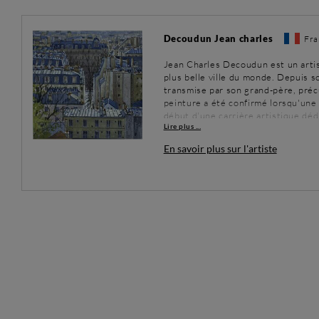
Decoudun Jean charles
Fra
Jean Charles Decoudun est un artis
plus belle ville du monde. Depuis so
transmise par son grand-père, préc
peinture a été confirmé lorsqu'une 
début d'une carrière artistique dé
Lire plus ...
est une déclaration d'amour à la Vi
En savoir plus sur l'artiste