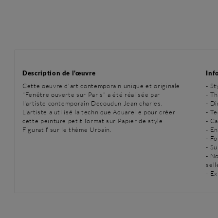
Description de l'œuvre
Inf
Cette oeuvre d'art contemporain unique et originale
-
St
"Fenêtre ouverte sur Paris" a été réalisée par
-
Th
l'artiste contemporain Decoudun Jean charles.
- D
L'artiste a utilisé la technique Aquarelle pour créer
-
Te
cette peinture petit format sur Papier de style
- C
Figuratif sur le thème Urbain.
- E
- Fo
- Su
- N
sell
- Ex